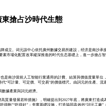
廣東搶占沙時代生態
牌成立。词元該中心依托廣州數據交易所建設，经济
是南沙承
要素市場化配置改革縱深推進的时代生态基礎上，進一步搶占智能
，也是南沙當前人工智能行業通用的計費、結算與價值度量單位，
時代“可計量、可定價、可交易”的價值標尺。由詞元的生產、流
數據產業與詞元經濟。
高質量發展若幹措施》，明確提出到2027年底，將廣東打造成
吃得飽”“吃得好”；夯實基礎設施，打造協同高效的“詞元工廠