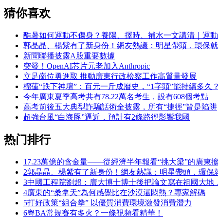
猜你喜欢
酷暑如何運動不傷身？養陽、擇時、補水一文講清｜運動
郭晶晶、楊紫有了新身份！網友熱議：明星帶頭，環保就
新聞聯播披露A股重要數據
突發！OpenAI芯片元老加入Anthropic
立足崗位勇進取 推動廣東行政檢察工作高質量發展
榴蓮“跌下神壇”：百元一斤成曆史，“1字頭”能持續多久
今年廣東夏季高考共有78.22萬名考生，設有608個考點
高考前後五大典型詐騙話術全披露，所有“捷徑”皆是陷阱
超強台風“白海豚”逼近，預計有2條路徑影響我國
热门排行
1
7.23萬億的含金量——從經濟半年報看“挑大梁”的廣東
2
郭晶晶、楊紫有了新身份！網友熱議：明星帶頭，環保
3
中國工程院劉超：廣大博士博士後把論文寫在祖國大地
4
廣東的“桑拿天”為何感覺比在沙漠還悶熱？專家解碼
5
打好政策“組合拳” 以優質消費環境激發消費潛力
6
粵BA常規賽有多火？一條視頻看精華！