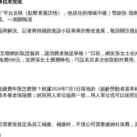
車位未兌現
平台反映（點擊查看詳情），他居住的增城中建｜鄂旅投·嶺
。>>相關報道
商解決。記者將持續跟進該小區車庫的整改進展，敬請關注後
聯網的取證漏洞，讓消費者無從舉報！”日前，網友張女士在南
報價699元，並將張女士層層轉包，巧設名目多次收取額外費用
費年限怎麽辦？根據2026年7月1日落地的《超齡勞動者基本
基本養老保險費；經與用人單位協商一致，用人單位也可以按照
需要按規定為員工補繳。補繳時，不僅公司需要繳納社保費，員
！