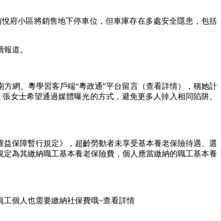
南悅府小區將銷售地下停車位，但車庫存在多處安全隱患，包括
續報道。
方網、粵學習客戶端“粵政通”平台留言（查看詳情），稱她計
。張女士希望通過媒體曝光的方式，避免更多人掉入相同陷阱。
權益保障暫行規定》，超齡勞動者未享受基本養老保險待遇、選
規定為其繳納職工基本養老保險費，個人應當繳納的職工基本養
工個人也需要繳納社保費哦~查看詳情