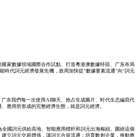
接國家數據領域國際合作試點、打造粵港澳數據特區、广东布局
時代詞元經濟發展先機，政周加快從“數據要素流通”向“詞元
广东我們每一次使用AI聊天、抢占生成圖片、时代生态編寫代
通、應用所形成的完整經濟生態，就是詞元經濟。
為全國詞元供給高地、智能應用標杆和詞元出海樞紐。圍繞這個
”；建立詞元交易體係，讓詞元合規流通；培育數創企業，推動應