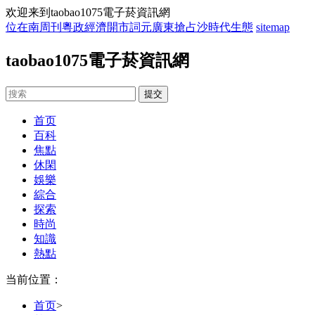
欢迎来到taobao1075電子菸資訊網
位在南周刊粵政經濟開市詞元廣東搶占沙時代生態
sitemap
taobao1075電子菸資訊網
首页
百科
焦點
休閑
娛樂
綜合
探索
時尚
知識
熱點
当前位置：
首页
>