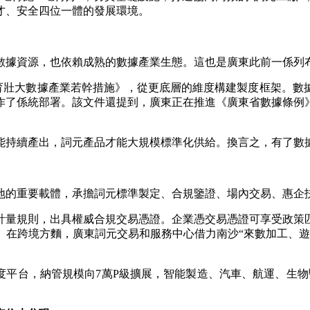
才、安全四位一體的發展環境。
據資源，也依賴成熟的數據產業生態。這也是廣東此前一係列
壯大數據產業若幹措施》，從更底層的維度構建製度框架。數
作了係統部署。該文件還提到，廣東正在推進《廣東省數據條例
持續產出，詞元產品才能大規模標準化供給。換言之，有了數據
的重要載體，承擔詞元標準製定、合規鑒證、場內交易、惠企
量規則，出具權威合規交易憑證。企業憑交易憑證可享受政策匹
。在跨境方麵，廣東詞元交易和服務中心借力南沙“來數加工、遊
平台，納管規模向7萬P級擴展，智能製造、汽車、航運、生物