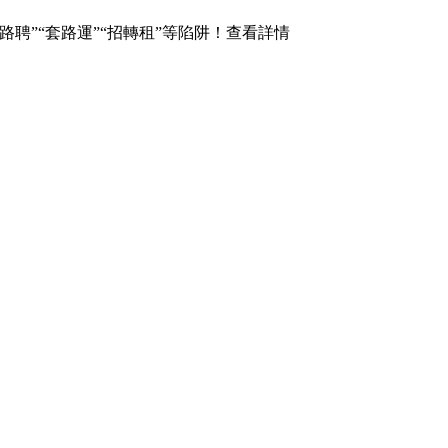
”“套路運”“招轉租”等陷阱！查看詳情