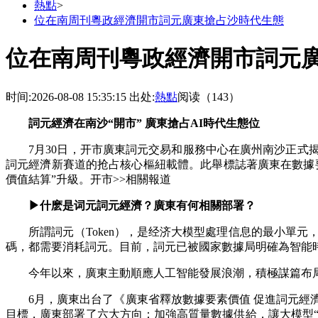
熱點
>
位在南周刊粵政經濟開市詞元廣東搶占沙時代生態
位在南周刊粵政經濟開市詞元
时间:2026-08-08 15:35:15
出处:
熱點
阅读（143）
詞元經濟在南沙“開市” 廣東搶占AI時代生態位
7月30日，开市廣東詞元交易和服務中心在廣州南沙正式揭
詞元經濟新賽道的抢占核心樞紐載體。此舉標誌著廣東在數據
價值結算”升級。开市>>相關報道
▶什麽是词元詞元經濟？廣東有何相關部署？
所謂詞元（Token），是经济大模型處理信息的最小單元
碼，都需要消耗詞元。
目前，詞元已被國家數據局明確為智能
今年以來，廣東主動順應人工智能發展浪潮，積極謀篇布局
6月，廣東出台了《廣東省釋放數據要素價值 促進詞元經濟
目標，廣東部署了六大方向：加強高質量數據供給，讓大模型“