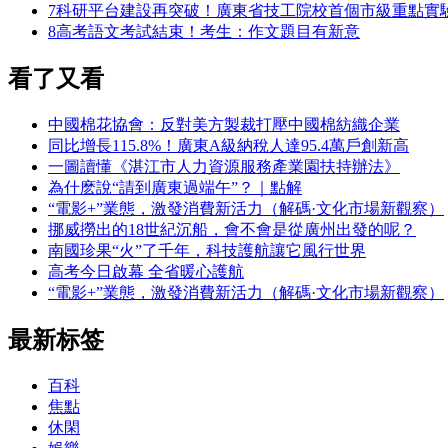
7
科研平台建設再突破！廣東省技工院校首個市級重點實
8
高考語文考試結束！考生：作文題目有新意
看了又看
中國棉花協會：反對美方製裁打壓中國棉紡織企業
同比增長115.8%！廣東A級納稅人達95.4萬戶創新高
一圖讀懂《湛江市人力資源服務產業園扶持辦法》
為什麽說“請到廣東過端午”？｜點解
“電影+”業態，激發消費新活力（解碼·文化市場新觀察）
挪威撈出的18世紀沉船，會不會是從廣州出發的呢？
南國珍果“火”了千年，科技護航讓它風行世界
高考今日啟幕 全省暖心護航
“電影+”業態，激發消費新活力（解碼·文化市場新觀察）
最新标签
百科
焦點
休閑