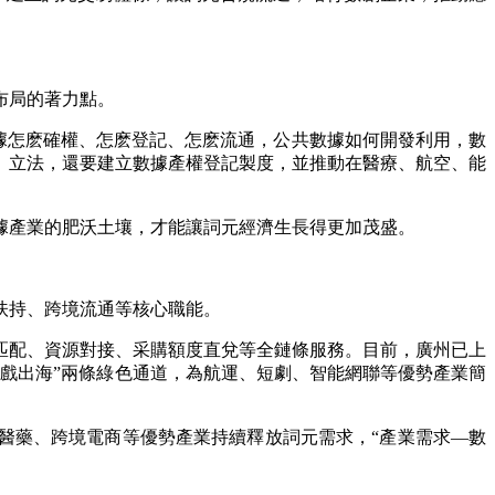
布局的著力點。
據怎麽確權、怎麽登記、怎麽流通，公共數據如何開發利用，數
》立法，還要建立數據產權登記製度，並推動在醫療、航空、能
產業的肥沃土壤，才能讓詞元經濟生長得更加茂盛。
扶持、跨境流通等核心職能。
配、資源對接、采購額度直兌等全鏈條服務。目前，廣州已上
戲出海”兩條綠色通道，為航運、短劇、智能網聯等優勢產業簡
醫藥、跨境電商等優勢產業持續釋放詞元需求，“產業需求—數