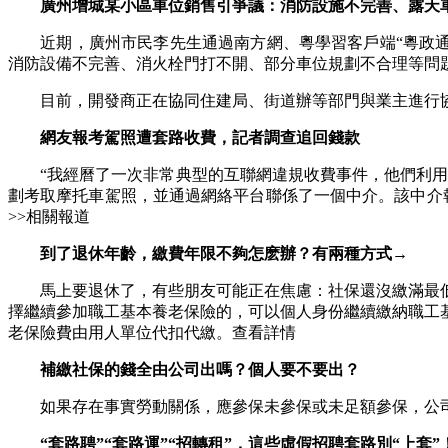
廣州增城某小區車位銷售引爭議：消防設施不完善、露天
近期，廣州市民李先生通過南方網、粵學習客戶端“粵政通”
消防設備不完善、消火栓門打不開、部分車位規劃不合理等問題
目前，開發商正在協同住建局、街道辦等部門與業主進行協
網友報考駕照遭套路收費，記者調查追回錢款
“我經曆了一次非常典型的互聯網違規收費事件，他們利用互
劃考取摩托車駕照，並通過網絡平台聯係了一個中介。該中介
>>相關報道
到了退休年齡，繳費年限不夠怎麽辦？有兩種方式→
馬上要退休了，有些朋友可能正在焦慮：社保還沒繳滿最低繳
擇繼續參加職工基本養老保險的，可以個人身份繼續繳納職工
老保險費由用人單位代扣代繳。查看詳情
補繳社保的錢全由公司出嗎？個人要不要出？
如果存在事實勞動關係，應參保未參保或未足額參保，公司
“套路聘”“套路運”“招轉租”，這些虛假招聘套路別“上套”