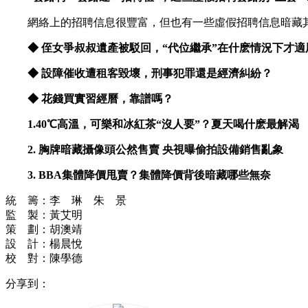
網絡上的招聘信息很豐富，但也有一些虛假招聘信息暗藏其中。
◆ 侄女爭叔叔遺產被駁回，
“代位繼承”在什麽情況下才適
◆ 設障催收遭租客毀壞，
刑事犯罪還是經濟糾紛？
◆ 花錢買實習經曆，
靠譜嗎？
1.
40℃高溫，可樂和冰紅茶“沒人要”？夏天喝什麽最解渴
2.
胸牌暗藏攝像頭公然售賣 央視曝偷拍設備銷售亂象
3.
BBA集體降價甩賣？集體降價背後暗藏哪些無奈
統 籌：李 琳 朱 景
監 製：黃艾明
策 劃：胡澳靖
設 計：楊晨悅
校 對：陳學德
分享到：