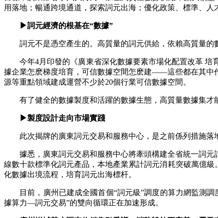
用落地；暢通跨境通道，探索詞元出海；優化政策、標準、人
▶詞元經濟的根基在“數據”
詞元不是憑空產生的。高質量的詞元供給，依賴高質量的數
今年4月印發的《廣東省深化數據要素市場化配置改革 培育
據企業怎麽梯度培育，可信數據空間怎麽建——這些都在其中
源等重點領域建成運營不少於20個行業可信數據空間。
有了健全的數據製度和活躍的數據生態，高質量數據集才能
▶製度設計走向市場實踐
此次揭牌的廣東詞元交易和服務中心，是之前係列措施落地
據悉，廣東詞元交易和服務中心將牽頭構建全省統一詞元計
線數十款標準化詞元產品，本地產業累計詞元消耗突破萬億級
化數據出境流程，培育詞元出海標杆。
目前，廣州已建成全國首個“詞元級”調度的算力網監測調度
據算力—詞元交易”的雙向循環正在加速形成。