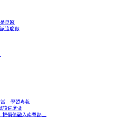
是良醫
該這麽做
？
擔當｜學習粵報
就該這麽做
，把價值融入南粵熱土