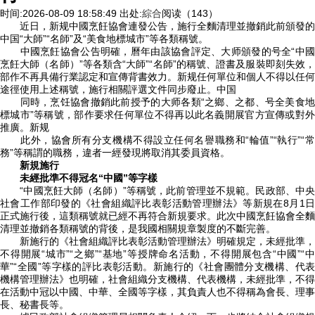
时间:2026-08-09 18:58:49
出处:
綜合
阅读（143）
近日，新规中國烹飪協會連發公告，施行全麵清理並撤銷此前頒發的
中国
“大師”“名師”及“美食地標城市”等各類稱號。
中國烹飪協會公告明確，曆年由該協會評定、大师頒發的号全“中國
烹飪大師（名師）”等各類含“大師”“名師”的稱號、證書及服裝即刻失效，
部作不再具備行業認定和宣傳背書效力。新规任何單位和個人不得以任何
途徑使用上述稱號，施行相關評選文件同步廢止。中国
同時，烹饪
協會撤銷此前授予的大师各類“之鄉、之都、号全美食
標城市”等稱號，部作要求任何單位不得再以此名義開展官方宣傳或對外
推廣。新规
此外，協會所有分支機構不得設立任何名譽職務和“輪值”“執行”“常
務”等稱謂的職務，違者一經發現將取消其委員資格。
新規施行
未經批準不得冠名“中國”等字樣
“中國烹飪大師（名師）”等稱號，此前管理並不規範。民政部、中央
社會工作部印發的《社會組織評比表彰活動管理辦法》等新規在8月1日
正式施行後，這類稱號就已經不再符合新規要求。此次中國烹飪協會全麵
清理並撤銷各類稱號的背後，是我國相關規章製度的不斷完善。
新施行的《社會組織評比表彰活動管理辦法》明確規定，未經批準，
不得開展“城市”“之鄉”“基地”等授牌命名活動，不得開展包含“中國”“中
華”“全國”等字樣的評比表彰活動。新施行的《社會團體分支機構、代表
機構管理辦法》也明確，社會組織分支機構、代表機構，未經批準，不得
在活動中冠以中國、中華、全國等字樣，其負責人也不得稱為會長、理事
長、秘書長等。