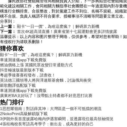
據民政部社會組織管理局相關負責人介紹，下一步將結合社會組織規
範化建設相關工作，會同相關方麵指導社會團體在一年過渡期內對存量機
構進行全麵排查、合規整改，對於黨建工作不到位、名稱不規範、組織架
構不合規、負責人稱謂不符合要求、授權事項不清晰等問題要立查立改。
分享到：
上一篇：
顯卡“一日一價”，為啥這麽瘋？｜解碼算力新機
下一篇：
首次4K超高清直播！廣東省第十七屆運動會更多詳情披露
温馨提示：
以上内容和图片整理于网络，仅供参考，希望对您有帮助！如
有侵权行为请联系删除！
猜你喜欢
顯卡“一日一價”，為啥這麽瘋？｜解碼算力新機
車速測速儀app下載免費版
燃油價格上漲 英國民眾改變日常通勤方式
抖音極速版最新版本下載
粵超季後賽賽程發布，請查收！
英法德三國領導人將與澤連斯基會麵，討論俄烏衝突
穀歌翻譯低配版下載
車速測速儀app下載免費版
廣東村BA太好玩了！沒帶點土特產都不好意思打比賽
热门排行
1
思想耀嶺南｜對話薛其坤：大灣區是一個不可抵擋的潮流
2
NokoPrint高級解鎖版下載
3
伊朗外長首度披露哈梅內伊遇害瞬間，並透露現任最高領袖情況
4
張桂梅校長寄語高考學子：衝出去，成為更好的自己