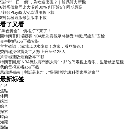
5
顯卡“一日一價”，為啥這麽瘋？｜解碼算力新機
6
雞蛋價格同比大漲近80% 創下近5年同期最高
7
穀歌Play商店安卓通用版下載
8
抖音極速版最新版本下載
看了又看
“黑色黃金”，價格打下來了！
因特朗普到場觀賽 NBA總決賽觀眾將接受“特勤局級別”安檢
金牛財經app下載安裝
官方確認，深圳出現水龍卷！專家：看見快跑！
委內瑞拉強震死亡人數上升至6125人
抖音極速版最新版本下載
特朗普回應“NBA總決賽門票太貴”：那他們電視上看唄，生活就是這樣
我的電視直播app下載
思想耀嶺南｜對話薛其坤：“舉國體製”讓科學家團結奮鬥
最新标签
百科
焦點
休閑
娛樂
綜合
探索
時尚
知識
熱點