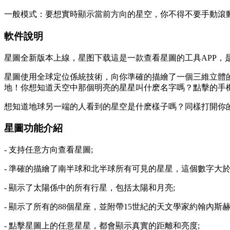
一般模式：要想實時顯示當前方向的星空，你不得不要手動滾
軟件說明
星圖全新版本上線，星图下载
這是一款查看星圖的工具APP
星圖使用全球定位係統技術，向你準確的描繪了一個三維立體
地！你想知道天空中那個明亮的星星叫什麽名字嗎？點擊的手
想知道地球另一端的人看到的星空是什麽樣子嗎？同樣打開你
星圖功能介紹
- 支持任意方向查看星圖;
- 準確的描繪了南半球和北半球所有可見的星星，這個數字大於50
- 顯示了太陽係中的所有行星，包括太陽和月亮;
- 顯示了所有的88個星座，並附帶15世紀的天文學家約翰內斯赫維留(Jo
- 點擊星圖上的任意星星，都會顯示真實的距離和亮度;