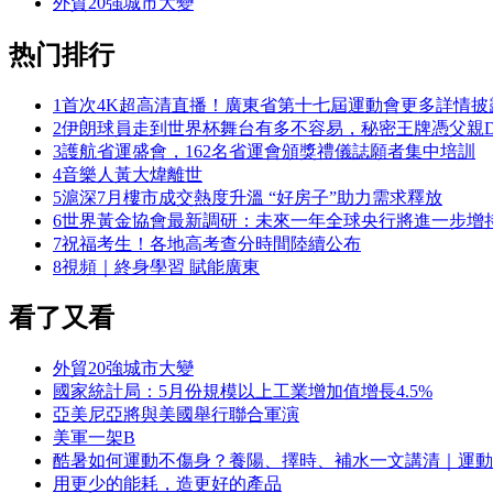
外貿20強城市大變
热门排行
1
首次4K超高清直播！廣東省第十七屆運動會更多詳情披
2
伊朗球員走到世界杯舞台有多不容易，秘密王牌憑父親D
3
護航省運盛會，162名省運會頒獎禮儀誌願者集中培訓
4
音樂人黃大煒離世
5
滬深7月樓市成交熱度升溫 “好房子”助力需求釋放
6
世界黃金協會最新調研：未來一年全球央行將進一步增
7
祝福考生！各地高考查分時間陸續公布
8
視頻｜終身學習 賦能廣東
看了又看
外貿20強城市大變
國家統計局：5月份規模以上工業增加值增長4.5%
亞美尼亞將與美國舉行聯合軍演
美軍一架B
酷暑如何運動不傷身？養陽、擇時、補水一文講清｜運動
用更少的能耗，造更好的產品