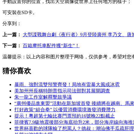
手動設置你的位置，找出天空就像從世界上任何地方的樣子；
可安裝在SD卡。
分享到：
上一篇：
大型諜戰舞台劇《夜行者》9月登陸廣州 李乃文、唐
下一篇：
百箱摩托車配件獲“新生”！
温馨提示：
以上内容和图片整理于网络，仅供参考，希望对您
猜你喜欢
暴雨、強對流雙預警齊發！局地有雷暴大風或冰雹
美加州州長稱特朗普指示司法部對其展開調查
朱一龍工作室解釋擊鼓爭議
“廣州優品進東盟”活動在新加坡首發 後續將在越南、馬
打好政策“組合拳” 以優質消費環境激發消費潛力
提示！粵超第七輪比賽門票預約16號晚22點截止
菲律賓7.9級地震後部分海底抬升2米，部分海岸線向海推
世界杯喜歡的球隊輸了想罵人？德叔：潮汕佛手瓜疏肝理