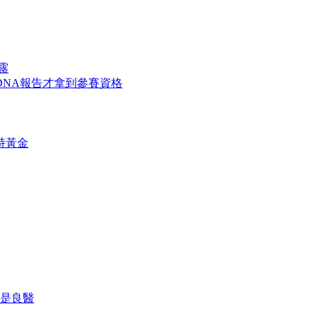
露
NA報告才拿到參賽資格
持黃金
是良醫