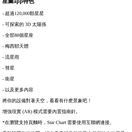
星圖app特色
- 超過120,000顆星星
- 可探索的 3D 太陽係
- 全部88個星座
- 梅西耶天體
- 流星雨
- 彗星
- 衛星
- 以及更多內容
將你的設備對著天空，看看有什麽景象吧！
增強現實 (AR) 模式需要內置指南針。
*在瀏覽支持頁麵時，Star Chart 需要使用互聯網連接。