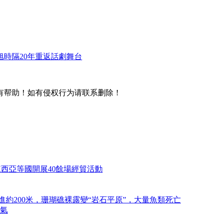
旭時隔20年重返話劇舞台
有帮助！如有侵权行为请联系删除！
來西亞等國開展40餘場經貿活動
進約200米，珊瑚礁裸露變“岩石平原”，大量魚類死亡
氣