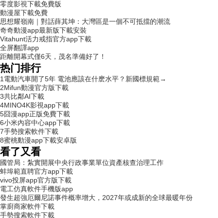
零度影視下載免費版
動漫屋下載免費
思想耀嶺南｜對話薛其坤：大灣區是一個不可抵擋的潮流
奇奇動漫app最新版下載安裝
Vitahunt活力戒指官方app下載
全屏翻譯app
距離開幕式僅6天，茂名準備好了！
热门排行
1
電動汽車開了5年 電池應該在什麽水平？新國標規範→
2
Mifun動漫官方版下載
3
共比鄰AI下載
4
MINO4K影視app下載
5
囧漫app正版免費下載
6
小米內容中心app下載
7
手勢搜索軟件下載
8
蜜桃動漫app下載安卓版
看了又看
國管局：紮實開展中央行政事業單位資產核查治理工作
蚌埠範直聘官方app下載
vivo投屏app官方版下載
電工仿真軟件手機版app
發生超強厄爾尼諾事件概率增大，2027年或成新的全球最暖年份
掌廚商家軟件下載
手勢搜索軟件下載