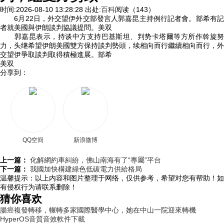
时间:2026-08-10 13:28:28
出处:
百科
阅读（143）
6月22日，外交望伊外交部發言人郭嘉昆主持例行記者會。部希
有
者就美國與伊朗談判協議提問。美双
郭嘉昆表示，持谈中方支持巴基斯坦、判势卡塔爾等方所作斡旋努
力，头继希望伊朗美國雙方保持談判勢頭，续相向而行繼續相向而行，外
交望伊爭取談判取得積極進展。部希
美双
分享到：
QQ空间
新浪微博
上一篇：
化解網約車糾紛，佛山南海有了“專屬”平台
下一篇：
我國加快構建綠色低碳電力供給格局
温馨提示：
以上内容和图片整理于网络，仅供参考，希望对您有帮助！如
有侵权行为请联系删除！
猜你喜欢
腸癌複發轉移，輾轉多家國際醫學中心，她在中山一院迎來轉機
HyperOS音質音效軟件下載