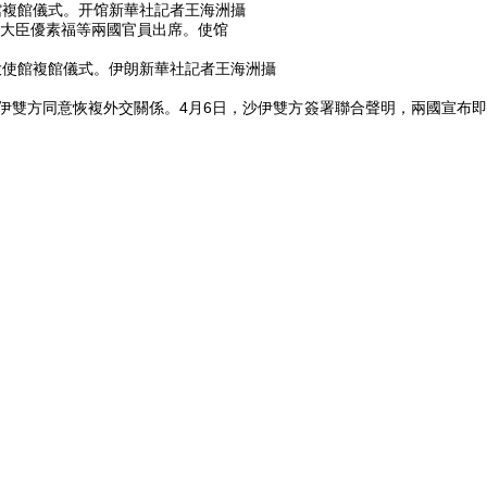
館複館儀式。开馆新華社記者王海洲攝
大臣優素福等兩國官員出席。使馆
大使館複館儀式。伊朗新華社記者王海洲攝
伊雙方同意恢複外交關係。4月6日，沙伊雙方簽署聯合聲明，兩國宣布即