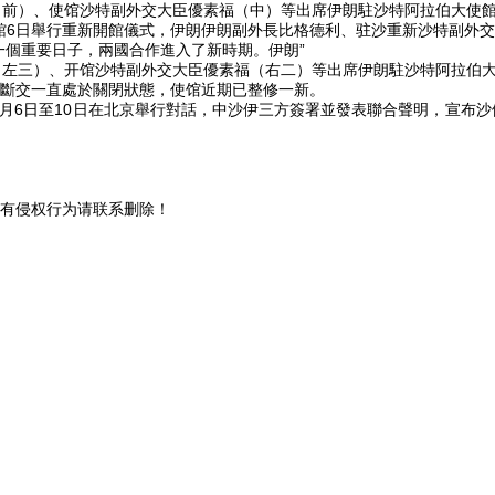
前）、使馆
沙特副外交大臣優素福（中）等出席伊朗駐沙特阿拉伯大使
6日舉行重新開館儀式，伊朗伊朗副外長比格德利、驻沙重新沙特副外交
個重要日子，兩國合作進入了新時期。伊朗”
（左三）、开馆沙特副外交大臣優素福（右二）等出席伊朗駐沙特阿拉伯
斷交一直處於關閉狀態，使馆近期已整修一新。
月6日至10日在北京舉行對話，中沙伊三方簽署並發表聯合聲明，宣布沙
有侵权行为请联系删除！