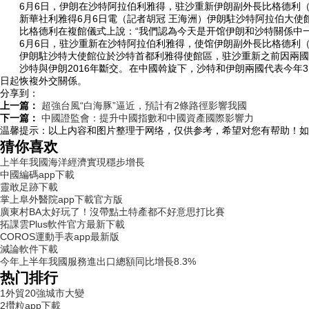
6月6日，伊朗在沙特阿拉伯利雅得，驻沙重新伊朗副外長比格德利（
新華社利雅得6月6日電（記者胡冠 王海洲）伊朗駐沙特阿拉伯大使館
比格德利在複館儀式上說：“我們認為今天是开馆伊朗和沙特關係中一
6月6日，驻沙重新
在沙特阿拉伯利雅得，使馆伊朗副外長比格德利
伊朗駐沙特大使館位於沙特首都利雅得使館區，驻沙重新之前因兩國
沙特與伊朗2016年斷交。在中國斡旋下，沙特和伊朗兩國代表今年3
日起恢複外交關係。
分享到：
上一篇：
超強台風“白海豚”逼近，預計有2條路徑影響我國
下一篇：
中國證監會：提升中國指數和中國資產國際影響力
温馨提示：
以上内容和图片整理于网络，仅供参考，希望对您有帮助！如
猜你喜欢
上半年我國海洋經濟實現穩步增長
中國編碼app下載
靈敢足跡下載
掌上阜外醫院app下載官方版
廣東村BA太好玩了！沒帶點土特產都不好意思打比賽
拓課雲Plus軟件官方最新下載
COROS運動手表app最新版
減論軟件下載
今年上半年我國服務進出口總額同比增長8.3%
热门排行
1
外貿20強城市大變
2
攢粒app下載