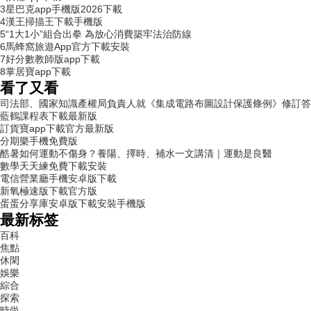
3
星巴克app手機版2026下載
4
漢王掃描王下載手機版
5
“1大1小”組合出拳 為放心消費築牢法治防線
6
馬蜂窩旅遊App官方下載安裝
7
好分數教師版app下載
8
掌居寶app下載
看了又看
司法部、國家知識產權局負責人就《集成電路布圖設計保護條例》修訂答
藍鶴課程表下載最新版
訂貨寶app下載官方最新版
分期樂手機免費版
酷暑如何運動不傷身？養陽、擇時、補水一文講清｜運動是良醫
數學天天練免費下載安裝
電信營業廳手機安卓版下載
新氧極速版下載官方版
蛋蛋分享庫安卓版下載安裝手機版
最新标签
百科
焦點
休閑
娛樂
綜合
探索
時尚