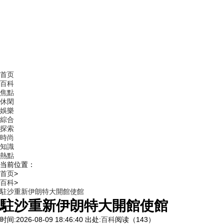
首页
百科
焦點
休閑
娛樂
綜合
探索
時尚
知識
熱點
当前位置：
首页
>
百科
>
駐沙重新伊朗特大開館使館
駐沙重新伊朗特大開館使館
时间:2026-08-09 18:46:40
出处:
百科
阅读（143）