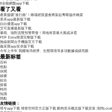
8
全能網盤app下載
看了又看
產業援疆“進行曲”！兩場經貿盛會將架起粵喀協作橋梁
美禾app最新版下載
白白優選app下載
艾可直播最新版下載
暴雨、強對流雙預警齊發！局地有雷暴大風或冰雹
PDF Extra簡潔完整版下載
無線新聞台手機版官方下載
義采寶app安卓版下載
今年上半年 我國海洋經濟、生態環境等多項數據成績亮眼
最新标签
百科
焦點
休閑
娛樂
綜合
探索
時尚
知識
熱點
友情链接：
塔兮app下载
维密空间官方正版下载
酷狗音乐概念版下载安装
清鸽Loca