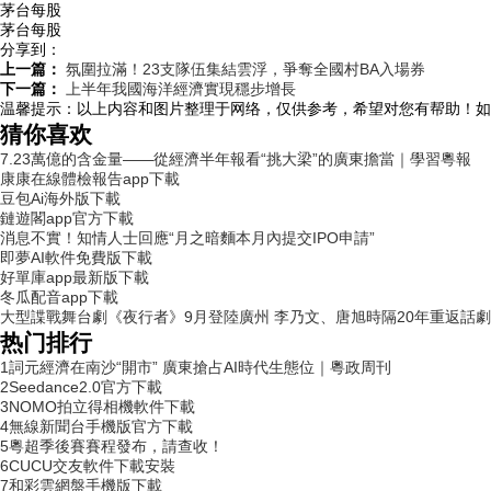
茅台每股
茅台每股
分享到：
上一篇：
氛圍拉滿！23支隊伍集結雲浮，爭奪全國村BA入場券
下一篇：
上半年我國海洋經濟實現穩步增長
温馨提示：
以上内容和图片整理于网络，仅供参考，希望对您有帮助！如
猜你喜欢
7.23萬億的含金量——從經濟半年報看“挑大梁”的廣東擔當｜學習粵報
康康在線體檢報告app下載
豆包Ai海外版下載
鏈遊閣app官方下載
消息不實！知情人士回應“月之暗麵本月內提交IPO申請”
即夢AI軟件免費版下載
好單庫app最新版下載
冬瓜配音app下載
大型諜戰舞台劇《夜行者》9月登陸廣州 李乃文、唐旭時隔20年重返話
热门排行
1
詞元經濟在南沙“開市” 廣東搶占AI時代生態位｜粵政周刊
2
Seedance2.0官方下載
3
NOMO拍立得相機軟件下載
4
無線新聞台手機版官方下載
5
粵超季後賽賽程發布，請查收！
6
CUCU交友軟件下載安裝
7
和彩雲網盤手機版下載