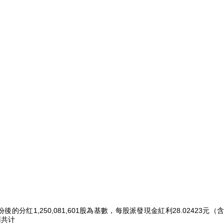
份後的分红
1,250,081,601股為基數，每股派發現金紅利28.02423元
（
州共计