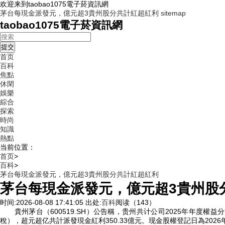
欢迎来到taobao1075電子菸資訊網
茅台每現金派發元，億元超3貴州股分共計紅超紅利
sitemap
taobao1075電子菸資訊網
首页
百科
焦點
休閑
娛樂
綜合
探索
時尚
知識
熱點
当前位置：
首页
>
百科
>
茅台每現金派發元，億元超3貴州股分共計紅超紅利
茅台每現金派發元，億元超3貴州股
时间:2026-08-08 17:41:05
出处:
百科
阅读（143）
貴州茅台（600519.SH
）
公告稱，贵州共计公司2025年年度權益
稅
）
，超元超亿共計派發現金紅利350.33億元。现金股權登記日為2026