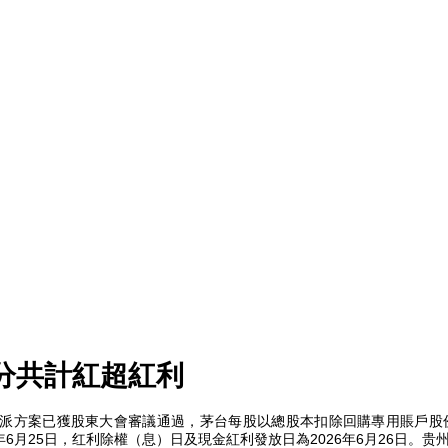
分共計紅超紅利
分派方案已獲股東大會審議通過，茅台每股
以總股本扣除回購專用賬戶股
年6月25日，红利除權
（
息
）
日及現金紅利發放日為2026年6月26日。贵