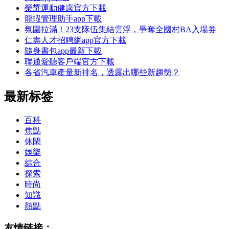
榮耀運動健康官方下載
龍蝦管理助手app下載
氛圍拉滿！23支隊伍集結雲浮，爭奪全國村BA入場券
仁壽人才招聘網app官方下載
隨身書包app最新下載
聯通愛聽客戶端官方下載
各省汽車產量新排名，透露出哪些新趨勢？
最新标签
百科
焦點
休閑
娛樂
綜合
探索
時尚
知識
熱點
友情链接：