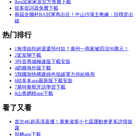
ikea宜家家居官方免費下載
提客提詞器免費下載
兩屆全國村BA冠軍再出征！中山沙溪主教練：目標是出
線
热门排行
1
無理由拒絕退還預付款？廣州一商家被罰沒99萬元！
2
駕友聊下載
3
抖音商城極速版下載安裝
4
奶糖海外版下載
5
我國加快構建綠色低碳電力供給格局
6
桔多多app最新版下載安裝
7
萊特葡萄牙語學習下載
8
山香網校app下載
看了又看
首次4K超高清直播！廣東省第十七屆運動會更多詳情披
露
與糖app下載