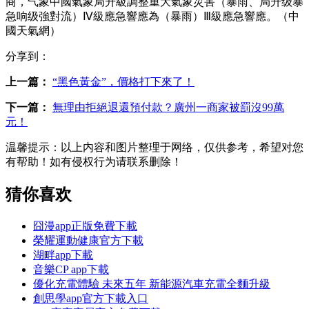
商，气象中國氣象局升級調整重大氣象災害（暴雨、局升级暴
急响级強對流）Ⅳ級應急響應為（暴雨）Ⅲ級應急響應。（中
國天氣網）
分享到：
上一篇：
“黑色黃金”，價格打下來了！
下一篇：
無理由拒絕退還預付款？廣州一商家被罰沒99萬
元！
温馨提示：
以上内容和图片整理于网络，仅供参考，希望对您
有帮助！如有侵权行为请联系删除！
猜你喜欢
囧漫app正版免費下載
榮耀運動健康官方下載
湖畔app下載
音樂CP app下載
優化充電體驗 未來五年 新能源汽車充電全麵升級
創思學app官方下載入口