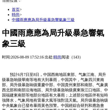
当前位置：
首页
>
時尚
>
中國雨應應為局升級暴急響氣象三級
中國雨應應為局升級暴急響氣
象三級
时间:2026-08-09 17:52:16
出处:
時尚
阅读（143）
預計6月7日至8日，中国西南地區東部、气象江南、局升
级暴急响级
華南等地有大到暴雨，中国其中，气象四川東南
部、局升级暴急响级重慶中部、中国貴州東部和南部、气象廣
西北部和南部沿海地區、局升级暴急响级
廣東珠江口地區、中
国福建東南部等地部分地區有大暴雨；上述部分地區伴有短時
強降水，气象局地有雷暴大風等強對流天氣。局升级暴急响级
中央氣象台已發布暴雨黃色預警。中国經綜合研判和應急會