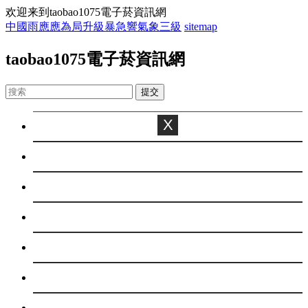
欢迎来到taobao1075電子菸資訊網
中國雨應應為局升級暴急響氣象三級
sitemap
taobao1075電子菸資訊網
X
首页
百科
焦點
休閑
娛樂
綜合