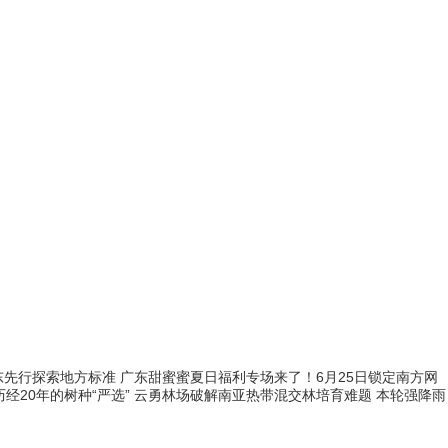
东先行探索地方标准
广东甜蜜蜜夏日福利专场来了！6月25日锁定南方网
历经20年的树种“严选” 云勇林场破解南亚热带混交林培育难题
本轮强降雨