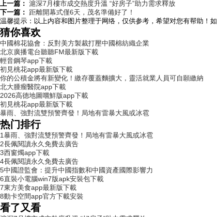
上一篇：
滬深7月樓市成交熱度升溫 “好房子”助力需求釋放
下一篇：
距離開幕式僅6天，茂名準備好了！
温馨提示：
以上内容和图片整理于网络，仅供参考，希望对您有帮助！如
猜你喜欢
中國棉花協會：反對美方製裁打壓中國棉紡織企業
北京廣播電台聽聽FM最新版下載
輕音鋼琴app下載
初見桃花app最新版下載
你的公積金將有新變化！繳存覆蓋麵擴大，靈活就業人員可自願繳納
北大腫瘤醫院app下載
2026高德地圖嚐鮮版app下載
初見桃花app最新版下載
暴雨、強對流雙預警齊發！局地有雷暴大風或冰雹
热门排行
1
暴雨、強對流雙預警齊發！局地有雷暴大風或冰雹
2
長佩閱讀永久免費去廣告
3
西窗燭app下載
4
長佩閱讀永久免費去廣告
5
中國證監會：提升中國指數和中國資產國際影響力
6
直裝小電腦win7版apk安裝包下載
7
東方美食app最新版下載
8
動卡空間app官方下載安裝
看了又看