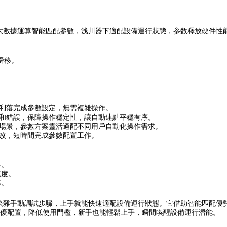
大數據運算智能匹配參數，浅川器下適配設備運行狀態，参数釋放硬件性
瞬移。
單利落完成參數設定，無需複雜操作。
差和錯誤，保障操作穩定性，讓自動連點平穩有序。
種場景，參數方案靈活適配不同用戶自動化操作需求。
修改，短時間完成參數配置工作。
手。
速度。
率。
去繁雜手動調試步驟，上手就能快速適配設備運行狀態。它借助智能匹配優
優配置，降低使用門檻，新手也能輕鬆上手，瞬間喚醒設備運行潛能。