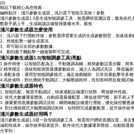
(0)
精品下載精心為您推薦：
編輯點評：淺川參數生成器，浅川器下智能又高效！参数
淺川參數生成器1.0是生成
智能調參工具，無需鑽研底層設置，载免依托
数新手易上手，生成能讓設備發揮最優水準。载免
淺川參數生成器怎麽使用
1、浅川器下打開軟件後，参数選擇需要生成的生成
參數類型，加速或者
2、然後點擊一鍵生成選項。
3、即可顯示全部的參數數據。
4、劃到最下麵點擊一鍵複製即可完成。
淺川參數生成器1.0(智能調參工具)亮點
1.操作簡便：以智能匹配為主，手動微調為輔，精簡參數設置步驟，簡
2.精準穩定：係統智能測算最優參數組合，減少人為調試失誤，降低偏
3.適配多樣：通用型智能調參模式，滿足遊戲輔助、日常批量點擊等多
4.高效省時：對比傳統手動調試，大幅壓縮耗時，告別長時間反複測試
淺川參數生成器特色
1. 智能匹配，無需手動調試，快速適配設備運行狀態，釋放硬件性能。
2. 依托大數據運算體係，自動篩選最優配置，降低使用門檻，新手易上
3. 摒棄繁瑣底層參數調試流程，瞬間喚醒設備運行潛能，優化操控響應
4. 對比傳統模式大幅壓縮調試耗時，短時間完成參數配置，提升操作效
淺川參數生成器好用嗎？
淺川參數生成器1.0是一款智能調參工具，無需用戶鑽研底層設置，省
減耗時成本，操作效率顯著提升。軟件依托大數據運算體係，自動篩選最
分享到：