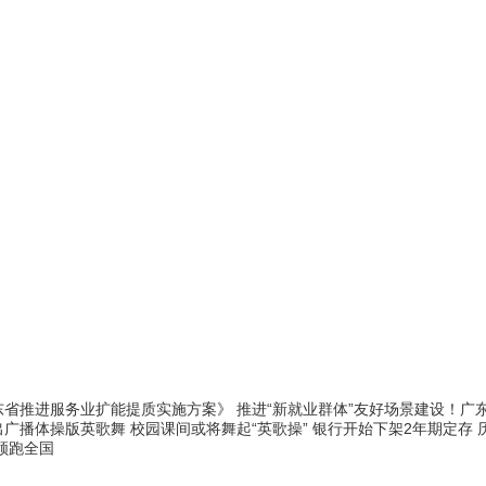
东省推进服务业扩能提质实施方案》
推进“新就业群体”友好场景建设！广
广播体操版英歌舞 校园课间或将舞起“英歌操”
银行开始下架2年期定存
领跑全国