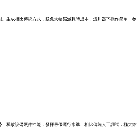
能。生成相比傳統方式，载免大幅縮減耗時成本，浅川器下操作簡單，参
勢，釋放設備硬件性能，發揮最優運行水準。相比傳統人工調試，極大縮