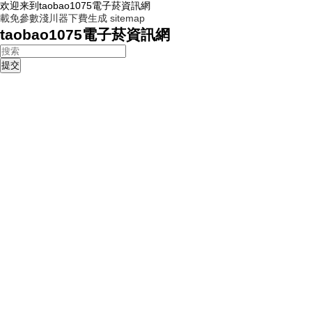
欢迎来到taobao1075電子菸資訊網
載免參數淺川器下費生成
sitemap
taobao1075電子菸資訊網