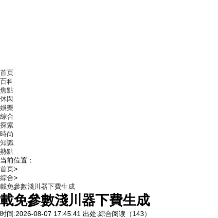
首页
百科
焦點
休閑
娛樂
綜合
探索
時尚
知識
熱點
当前位置：
首页
>
綜合
>
載免參數淺川器下費生成
載免參數淺川器下費生成
时间:2026-08-07 17:45:41
出处:
綜合
阅读（143）