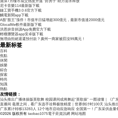
滬深7月樓市成交熱度升溫 “好房子”助力需求釋放
尼卡音樂114最新版下載
鏈工寶手機3.0.6官方下載
觸電新聞app下載
A股“股王”漲停！市值半日猛增超300億元，最新市值達2000億元
GlocalMe軟件最新版下載
洪恩拚音拚讀App免費官方下載
輕榴瀏覽器app安卓版下載
無理由拒絕退還預付款？廣州一商家被罰沒99萬元！
最新标签
百科
焦點
休閑
娛樂
綜合
探索
時尚
知識
熱點
友情链接：
汕头推出广播体操版英歌舞 校园课间或将舞起“英歌操”
一图读懂｜《广
直播间
毫厘之间，看广东选手诠释极致精度｜世赛倒计时100天
汕头推出
广东累计转移13283人 12个地市启动应急响应
全国第一！广东采供血量
©2026 版权所有
taobao1075電子菸資訊網
网站地图