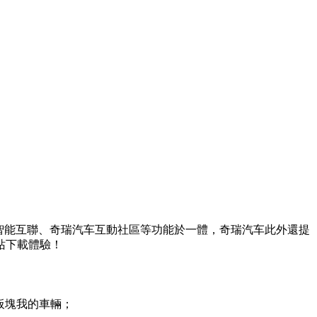
智能互聯、奇瑞汽车互動社區等功能於一體，奇瑞汽车此外還提
站下載體驗！
板塊我的車輛；