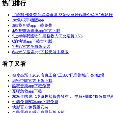
热门排行
1
“清朗·優化營商網絡環境 整治惡意炒作涉企信息”專項
2
uz影視手機版app
3
酷我音樂app下載免費
4
希賽醫衛題庫app官方下載
5
上半年我國軟件業務收入同比增長9.5%
6
渝快辦app下載官方版
7
快影官方免費版安裝
8
納米AI搜索app下載安裝手機版
看了又看
熱度高漲！2026廣東工會“工BA”已舉辦城市賽782場
維密空間官方正版下載
酷我音樂app下載免費
互聯急救app下載
2026年國慶出境遊趨勢報告發布，“中秋+國慶”拚假催熱
七貓免費閱讀app下載免費
快影官方免費版安裝
全民電視直播安卓最新版下載