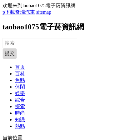
欢迎来到taobao1075電子菸資訊網
p下載奇瑞汽車
sitemap
taobao1075電子菸資訊網
首页
百科
焦點
休閑
娛樂
綜合
探索
時尚
知識
熱點
当前位置：