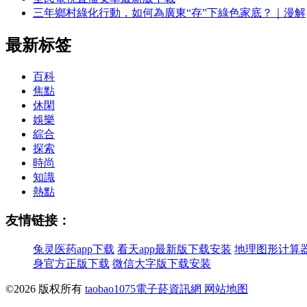
三年鄉村綠化行動，如何為廣東“存”下綠色家底？｜漫解
最新标签
百科
焦點
休閑
娛樂
綜合
探索
時尚
知識
熱點
友情链接：
兔灵医药app下载
看天app最新版下载安装
地理图形计算器
身官方正版下载
微信大字版下载安装
©2026 版权所有
taobao1075電子菸資訊網
网站地图