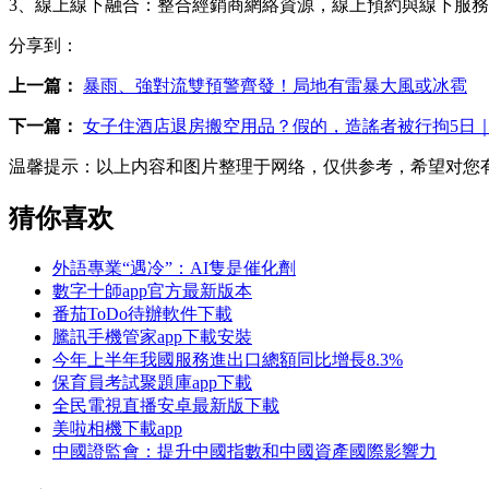
3、線上線下融合：整合經銷商網絡資源，線上預約與線下服務
分享到：
上一篇：
暴雨、強對流雙預警齊發！局地有雷暴大風或冰雹
下一篇：
女子住酒店退房搬空用品？假的，造謠者被行拘5日
温馨提示：
以上内容和图片整理于网络，仅供参考，希望对您
猜你喜欢
外語專業“遇冷”：AI隻是催化劑
數字十師app官方最新版本
番茄ToDo待辦軟件下載
騰訊手機管家app下載安裝
今年上半年我國服務進出口總額同比增長8.3%
保育員考試聚題庫app下載
全民電視直播安卓最新版下載
美啦相機下載app
中國證監會：提升中國指數和中國資產國際影響力