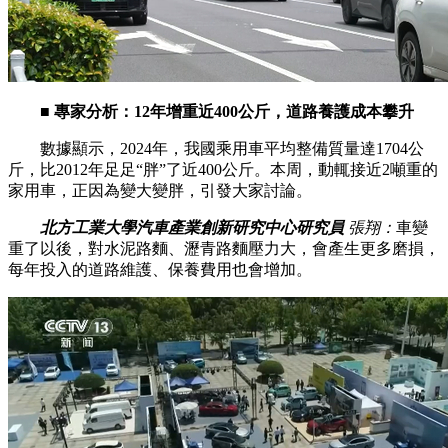
■ 專家分析：12年增重近400公斤，道路養護成本攀升
數據顯示，2024年，我國乘用車平均整備質量達1704公
斤，比2012年足足“胖”了近400公斤。本周，動輒接近2噸重的
家用車，正因為變大變胖，引發大家討論。
北方工業大學汽車產業創新研究中心研究員
張翔：
車變
重了以後，對水泥路麵、瀝青路麵壓力大，會產生更多磨損，
每年投入的道路維護、保養費用也會增加。