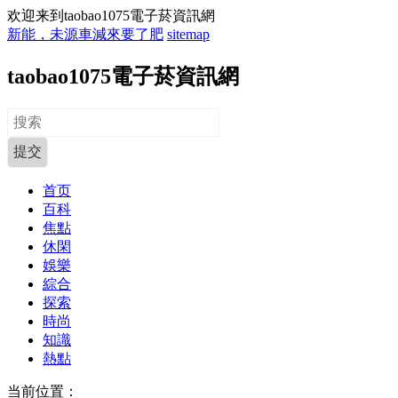
欢迎来到taobao1075電子菸資訊網
新能，未源車減來要了肥
sitemap
taobao1075電子菸資訊網
首页
百科
焦點
休閑
娛樂
綜合
探索
時尚
知識
熱點
当前位置：