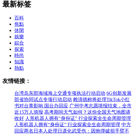
最新标签
百科
焦點
休閑
娛樂
綜合
探索
時尚
知識
熱點
友情链接：
台湾岛东部海域海上交通专项执法行动启动
6G创新发展
部省协同试点专项行动启动
赖清德称将处理TikTok小红
书对台青影响 国台办回应
广州中考志愿填报结束，全市
近15万人填报
高考期间天气如何？这份全国天气地图请
收好
人形机器人拥有“身份证” 行业探索全生命周期管理
人形机器人拥有“身份证” 行业探索全生命周期管理
中方
回应两名日本人处理日遗化武受伤：因炮弹破损手臂不