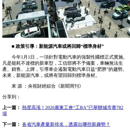
■ 政策引導：新能源汽車或將回歸“標準身材”
今年1月1日，一項針對電動汽車的強製性國標正式實施。
凡是能耗不達標的新車型，工信部將不予備案，車輛無法生
產、銷售、上牌，引導車企遏製電動汽車日益“肥胖”的趨勢。
未來，新能源汽車，或將有望回歸到標準身材。
來 源 ：央視財經綜合《新聞周刊》
分享到：
上一篇：
熱度高漲！2026廣東工會“工BA”已舉辦城市賽782
場
下一篇：
各省汽車產量新排名，透露出哪些新趨勢？