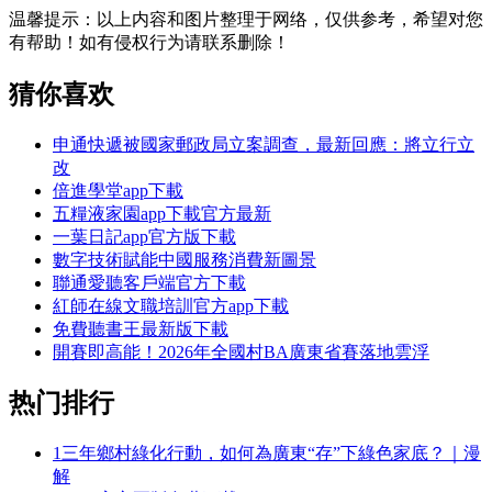
温馨提示：
以上内容和图片整理于网络，仅供参考，希望对您
有帮助！如有侵权行为请联系删除！
猜你喜欢
申通快遞被國家郵政局立案調查，最新回應：將立行立
改
倍進學堂app下載
五糧液家園app下載官方最新
一葉日記app官方版下載
數字技術賦能中國服務消費新圖景
聯通愛聽客戶端官方下載
紅師在線文職培訓官方app下載
免費聽書王最新版下載
開賽即高能！2026年全國村BA廣東省賽落地雲浮
热门排行
1
三年鄉村綠化行動，如何為廣東“存”下綠色家底？｜漫
解