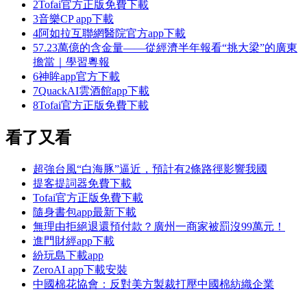
2
Tofai官方正版免費下載
3
音樂CP app下載
4
阿如拉互聯網醫院官方app下載
5
7.23萬億的含金量——從經濟半年報看“挑大梁”的廣東
擔當｜學習粵報
6
神眸app官方下載
7
QuackAI雲酒館app下載
8
Tofai官方正版免費下載
看了又看
超強台風“白海豚”逼近，預計有2條路徑影響我國
提客提詞器免費下載
Tofai官方正版免費下載
隨身書包app最新下載
無理由拒絕退還預付款？廣州一商家被罰沒99萬元！
進門財經app下載
紛玩島下載app
ZeroAI app下載安裝
中國棉花協會：反對美方製裁打壓中國棉紡織企業