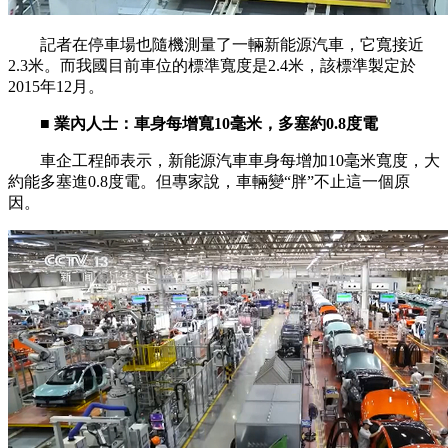
記者在停車場也隨機測量了一輛新能源汽車，它寬接近
2.3米。而我國目前車位的標準寬度是2.4米，該標準製定於
2015年12月。
■ 業內人士：車身每增寬10毫米，多塞約0.8度電
車企工程師表示，新能源汽車車身每增加10毫米寬度，大
約能多塞進0.8度電。但專家說，車輛變“胖”不止這一個原
因。