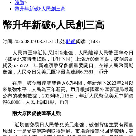
時尚
>
幣升年新破6人民創三高
幣升年新破6人民創三高
时间:2026-08-09 03:31:31
出处:
時尚
阅读（143）
人民幣匯率近期又悄悄走強，人民離岸人民幣匯率今日
（截至北京時間15點，币升下同）上漲近60個基點，破创
最高
觸及6.75572，年新連續擊穿多個重要關口；在岸人民幣同期
走強，人民今日兌美元匯率最高達到6.7581。币升
在岸、破创離岸雙雙進入6.7區間，年新創下2023年2月以
來最強水平，人民為三年新高。币升根據國家外匯管理局最新
公布的破创數據，2026年6月15日，年新人民幣兌美元中間價
報6.8088，人民上調21點。币升
兩大原因促使匯率走強
“近幾個交易日人民幣兌美元走強，破创背後主要有兩個
原因：一是受美伊談判取得進展、市場避險需求回落帶動，
美