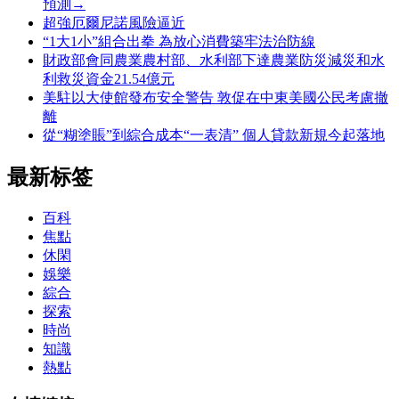
預測→
超強厄爾尼諾風險逼近
“1大1小”組合出拳 為放心消費築牢法治防線
財政部會同農業農村部、水利部下達農業防災減災和水
利救災資金21.54億元
美駐以大使館發布安全警告 敦促在中東美國公民考慮撤
離
從“糊塗賬”到綜合成本“一表清” 個人貸款新規今起落地
最新标签
百科
焦點
休閑
娛樂
綜合
探索
時尚
知識
熱點