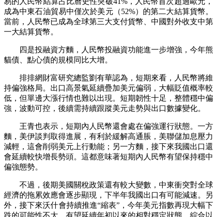
易的人民幣結算占比曆史性突破41%，人民幣首次超過歐元，
成為中東石油貿易中僅次於美元（52%）的第二大結算貨幣。
當前，人民幣已成為全球第三大支付貨幣、中國對外收支中第
一大結算貨幣。
四是投融資方麵，人民幣投融資功能進一步增強，今年熊
貓債、點心債的規模同比大增。
排排網財富研究總監劉有華認為，短期來看，人民幣將維
持偏強格局。出口高景氣延續疊加美元偏弱，大幅貶值概率較
低，但單邊大漲行情也難以出現。短期韌性十足，整體穩中偏
強，波動可控，後續需持續跟蹤美元走勢與出口數據變化。
王青也表示，短期內人民幣還會處在偏強運行狀態。一方
麵，美伊談判取得進展，有利於緩解高通脹，美聯儲加息壓力
減輕，這會削弱美元上行動能；另一方麵，接下來我國出口還
會延續較快增長勢頭。這都意味著短期內人民幣有望保持穩中
偏強態勢。
不過，後期美國關稅政策還有較大變數，中東衝突對全球
經濟的拖累效應會逐步顯現，下半年我國出口有可能減速。另
外，接下來沃什會持續推進“縮表”，今年美元指數再現大幅下
跌的可能性不大，有望延續年初以來的相對穩定狀態。綜合以