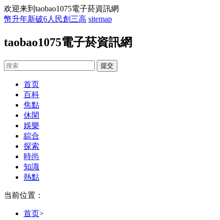
欢迎来到taobao1075電子菸資訊網
幣升年新破6人民創三高
sitemap
taobao1075電子菸資訊網
首页
百科
焦點
休閑
娛樂
綜合
探索
時尚
知識
熱點
当前位置：
首页
>