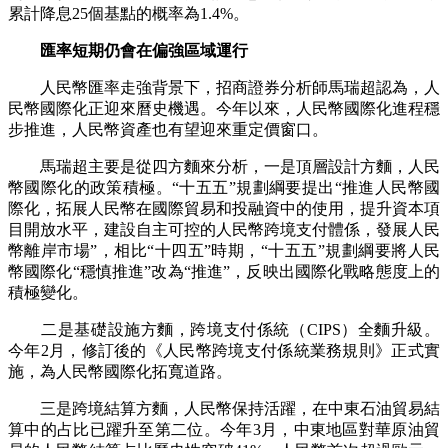
累計降息25個基點的概率為1.4%。
匯率短期仍會在偏強區域運行
人民幣匯率走強背景下，招商證券分析師馬瑞超認為，人
民幣國際化正迎來曆史機遇。今年以來，人民幣國際化進程穩
步推進，人民幣資產也有望迎來重定價窗口。
馬瑞超主要是從四方麵來分析，一是頂層設計方麵，人民
幣國際化的政策積極。“十五五”規劃綱要提出“推進人民幣國
際化，拓展人民幣在國際貿易和投融資中的使用，提升資本項
目開放水平，建設自主可控的人民幣跨境支付體係，發展人民
幣離岸市場”，相比“十四五”時期，“十五五”規劃綱要將人民
幣國際化“穩慎推進”改為“推進”，反映出國際化戰略態度上的
積極變化。
二是基礎設施方麵，跨境支付係統（CIPS）全麵升級。
今年2月，修訂後的《人民幣跨境支付係統業務規則》正式實
施，為人民幣國際化拓寬道路。
三是跨境結算方麵，人民幣保持活躍，在中東石油貿易結
算中的占比已躍升至第二位。今年3月，中東地區對華原油貿