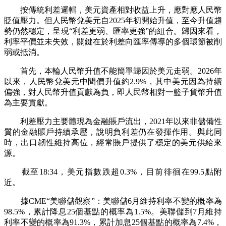
按傳統利差邏輯，美元資產相對收益上升，應對應人民幣
貶值壓力。但人民幣兌美元自2025年初開始升值，至今升值趨
勢仍然穩定，呈現“利差更弱、匯率更強”的組合。歸因來看，
利率平價並未失效，關鍵在於利差向匯率傳導的多個環節被削
弱或抵消。
首先，本輪人民幣升值不能簡單歸因於美元走弱。2026年
以來，人民幣兌美元中間價升值約2.9%，其中美元因為持續
偏強，對人民幣升值貢獻為負，即人民幣相對一籃子貨幣升值
為主要貢獻。
利差壓力主要體現為金融賬戶流出，2021年以來非儲備性
質的金融賬戶持續承壓，說明負利差仍在發揮作用。與此同
時，出口韌性維持高位，經常賬戶提供了穩定的美元供給來
源。
截至18:34，美元指數跌超0.3%，目前徘徊在99.5點附
近。
據CME“美聯儲觀察”：美聯儲6月維持利率不變的概率為
98.5%，累計降息25個基點的概率為1.5%。美聯儲到7月維持
利率不變的概率為91.3%，累計加息25個基點的概率為7.4%，