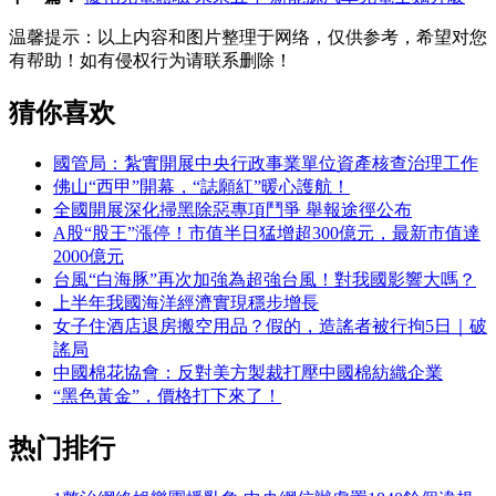
温馨提示：
以上内容和图片整理于网络，仅供参考，希望对您
有帮助！如有侵权行为请联系删除！
猜你喜欢
國管局：紮實開展中央行政事業單位資產核查治理工作
佛山“西甲”開幕，“誌願紅”暖心護航！
全國開展深化掃黑除惡專項鬥爭 舉報途徑公布
A股“股王”漲停！市值半日猛增超300億元，最新市值達
2000億元
台風“白海豚”再次加強為超強台風！對我國影響大嗎？
上半年我國海洋經濟實現穩步增長
女子住酒店退房搬空用品？假的，造謠者被行拘5日｜破
謠局
中國棉花協會：反對美方製裁打壓中國棉紡織企業
“黑色黃金”，價格打下來了！
热门排行