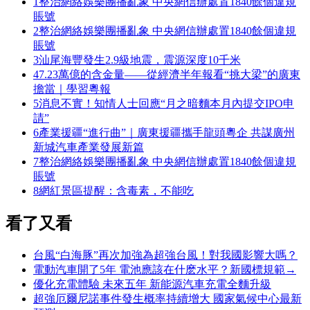
1
整治網絡娛樂團播亂象 中央網信辦處置1840餘個違規
賬號
2
整治網絡娛樂團播亂象 中央網信辦處置1840餘個違規
賬號
3
汕尾海豐發生2.9級地震，震源深度10千米
4
7.23萬億的含金量——從經濟半年報看“挑大梁”的廣東
擔當｜學習粵報
5
消息不實！知情人士回應“月之暗麵本月內提交IPO申
請”
6
產業援疆“進行曲”｜廣東援疆攜手龍頭粵企 共謀廣州
新城汽車產業發展新篇
7
整治網絡娛樂團播亂象 中央網信辦處置1840餘個違規
賬號
8
網紅景區提醒：含毒素，不能吃
看了又看
台風“白海豚”再次加強為超強台風！對我國影響大嗎？
電動汽車開了5年 電池應該在什麽水平？新國標規範→
優化充電體驗 未來五年 新能源汽車充電全麵升級
超強厄爾尼諾事件發生概率持續增大 國家氣候中心最新