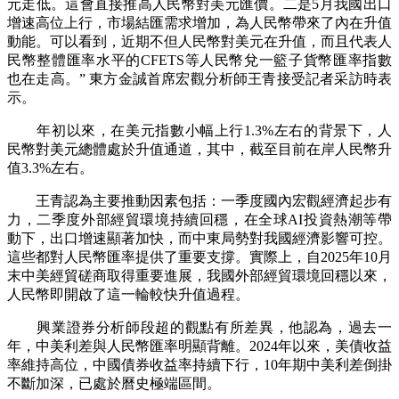
元走低。這會直接推高人民幣對美元匯價。二是5月我國出口
增速高位上行，市場結匯需求增加，為人民幣帶來了內在升值
動能。可以看到，近期不但人民幣對美元在升值，而且代表人
民幣整體匯率水平的CFETS等人民幣兌一籃子貨幣匯率指數
也在走高。” 東方金誠首席宏觀分析師王青接受記者采訪時表
示。
年初以來，在美元指數小幅上行1.3%左右的背景下，人
民幣對美元總體處於升值通道，其中，截至目前在岸人民幣升
值3.3%左右。
王青認為主要推動因素包括：一季度國內宏觀經濟起步有
力，二季度外部經貿環境持續回穩，在全球AI投資熱潮等帶
動下，出口增速顯著加快，而中東局勢對我國經濟影響可控。
這些都對人民幣匯率提供了重要支撐。實際上，自2025年10月
末中美經貿磋商取得重要進展，我國外部經貿環境回穩以來，
人民幣即開啟了這一輪較快升值過程。
興業證券分析師段超的觀點有所差異，他認為，過去一
年，中美利差與人民幣匯率明顯背離。2024年以來，美債收益
率維持高位，中國債券收益率持續下行，10年期中美利差倒掛
不斷加深，已處於曆史極端區間。