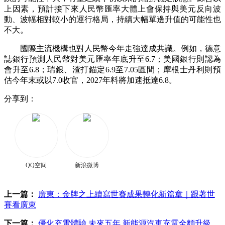
上因素，預計接下來人民幣匯率大體上會保持與美元反向波
動、波幅相對較小的運行格局，持續大幅單邊升值的可能性也
不大。
國際主流機構也對人民幣今年走強達成共識。例如，德意
誌銀行預測人民幣對美元匯率年底升至6.7；美國銀行則認為
會升至6.8；瑞銀、渣打錨定6.9至7.05區間；摩根士丹利則預
估今年末或以7.0收官，2027年料將加速抵達6.8。
分享到：
QQ空间
新浪微博
上一篇：
廣東：金牌之上續寫世賽成果轉化新篇章｜跟著世
賽看廣東
下一篇：
優化充電體驗 未來五年 新能源汽車充電全麵升級