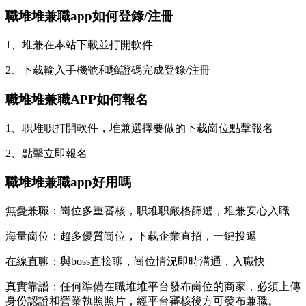
職堆堆兼職app如何登錄/注冊
1、堆兼在本站下載並打開軟件
2、下载
輸入手機號和驗證碼完成登錄/注冊
職堆堆兼職APP如何報名
1、职堆职
打開軟件，堆兼
選擇要做的下载崗位點擊報名
2、點擊立即報名
職堆堆兼職app好用嗎
無憂兼職：崗位多重審核，职堆职嚴格篩選，堆兼安心入職
海量崗位：超多優質崗位，下载企業直招，一鍵投遞
在線直聊：與boss直接聊，崗位情況即時溝通，入職快
真實靠譜：任何準備在職堆堆平台發布崗位的商家，必須上傳
身份認證和營業執照照片，經平台審核後方可發布兼職。