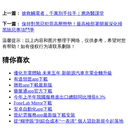
上一篇：
搶救觸電者，千萬別手拉手｜應急醫課堂
下一篇：
保持對黑惡犯罪高壓態勢！最高檢部署開展深化掃
黑除惡專項鬥爭
温馨提示：
以上内容和图片整理于网络，仅供参考，希望对您
有帮助！如有侵权行为请联系删除！
猜你喜欢
優化充電體驗 未來五年 新能源汽車充電全麵升級
有道領世app下載
翹歌app下載最新版
藥脈通app官方下載
今年上半年我國服務進出口總額同比增長8.3%
FoneLab Mirror下載
安卓自動化app下載
世紀雲服務app最新版下載安裝
從“糊塗賬”到綜合成本“一表清” 個人貸款新規今起落地