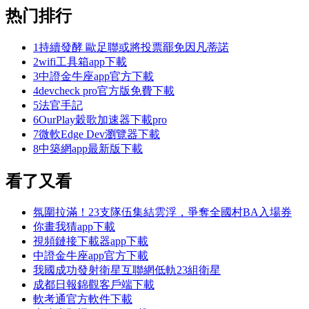
热门排行
1
持續發酵 歐足聯或將投票罷免因凡蒂諾
2
wifi工具箱app下載
3
中證金牛座app官方下載
4
devcheck pro官方版免費下載
5
法官手記
6
OurPlay穀歌加速器下載pro
7
微軟Edge Dev瀏覽器下載
8
中築網app最新版下載
看了又看
氛圍拉滿！23支隊伍集結雲浮，爭奪全國村BA入場券
你畫我猜app下載
視頻鏈接下載器app下載
中證金牛座app官方下載
我國成功發射衛星互聯網低軌23組衛星
成都日報錦觀客戶端下載
軟考通官方軟件下載