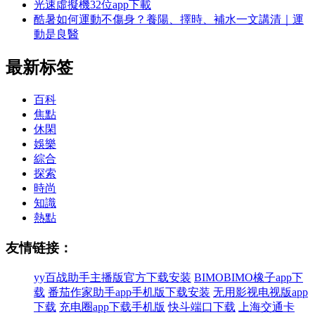
光速虛擬機32位app下載
酷暑如何運動不傷身？養陽、擇時、補水一文講清｜運
動是良醫
最新标签
百科
焦點
休閑
娛樂
綜合
探索
時尚
知識
熱點
友情链接：
yy百战助手主播版官方下载安装
BIMOBIMO橡子app下
载
番茄作家助手app手机版下载安装
无用影视电视版app
下载
充电圈app下载手机版
快斗端口下载
上海交通卡