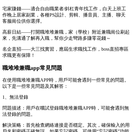
宅家賺錢——適合自由職業者/斜杠青年找工作，白天上班工
作晚上居家副業，各種PS設計、剪輯、播音員、主播、聊天
客服崗位供你選擇。
高薪日結——打開職堆堆兼職，家（學校）附近兼職崗位刷起
來，先溝通了解再入職，幫你少走彎路多賺零花錢～
名企直招——大三找實習，應屆生求職找工作，boss直招專區
求職更有保障！
職堆堆兼職app常見問題
在使用職堆堆兼職APP時，用戶可能會遇到一些常見的問題。
以下是一些常見問題及其解答：
1、無法登錄
問題描述：用戶在嚐試登錄職堆堆兼職APP時，可能會遇到無
法登錄的問題。
解決策略：首先檢查網絡連接是否穩定。其次，確保輸入的用
戶名和密碼正確無誤。如果忘記密碼，可使用“忘記密碼”功能