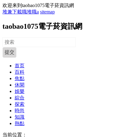
欢迎来到taobao1075電子菸資訊網
堆兼下載職堆職a
sitemap
taobao1075電子菸資訊網
首页
百科
焦點
休閑
娛樂
綜合
探索
時尚
知識
熱點
当前位置：