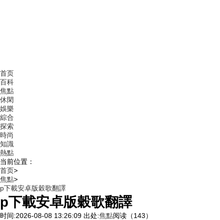
首页
百科
焦點
休閑
娛樂
綜合
探索
時尚
知識
熱點
当前位置：
首页
>
焦點
>
p下載安卓版穀歌翻譯
p下載安卓版穀歌翻譯
时间:2026-08-08 13:26:09
出处:
焦點
阅读（143）