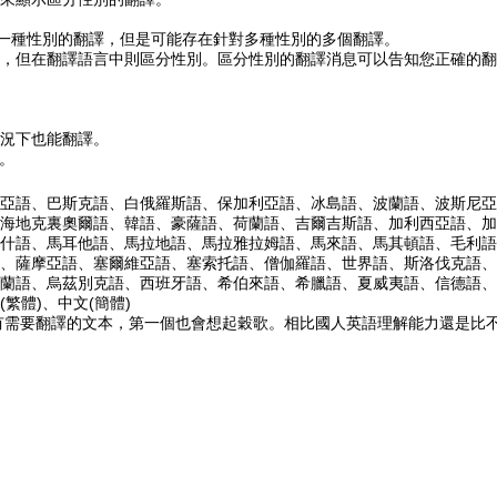
有一種性別的翻譯，但是可能存在針對多種性別的多個翻譯。
，但在翻譯語言中則區分性別。區分性別的翻譯消息可以告知您正確的翻
況下也能翻譯。
包。
亞語、巴斯克語、白俄羅斯語、保加利亞語、冰島語、波蘭語、波斯尼亞
海地克裏奧爾語、韓語、豪薩語、荷蘭語、吉爾吉斯語、加利西亞語、加
什語、馬耳他語、馬拉地語、馬拉雅拉姆語、馬來語、馬其頓語、毛利語
、薩摩亞語、塞爾維亞語、塞索托語、僧伽羅語、世界語、斯洛伐克語、
蘭語、烏茲別克語、西班牙語、希伯來語、希臘語、夏威夷語、信德語、
體)、中文(簡體)
果有需要翻譯的文本，第一個也會想起穀歌。相比國人英語理解能力還是比