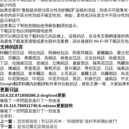
缺少內容
如果您看到“隻能提供部分區分性別的翻譯”這樣的消息，則表示可能隻
有些內容不區分性別或不確定性別。例如，某些名詞在原文中不區分性別
提示和技巧
請查看以下幫助您開始使用穀歌翻譯的提示。
下載語言包以供隨時隨地使用
您可以將語言包下載到自己的設備上。這樣的話，在沒有互聯網連接的情
為避免下載速度過慢或產生額外流量費，請在連接到 Wi-Fi 時下載語言
支持的語言
阿爾巴尼亞語、阿拉伯語、阿姆哈拉語、阿塞拜疆語、愛爾蘭語、愛沙尼
語、芬蘭語、弗裏西語、高棉語、格魯吉亞語、古吉拉特語、哈薩克語、
丁語、拉脫維亞語、老撾語、立陶宛語、盧森堡語、羅馬尼亞語、馬爾加
語、挪威語、旁遮普語、葡萄牙語、普什圖語、齊切瓦語、日語、瑞典語
語、泰盧固語、泰米爾語、泰語、土耳其語、威爾士語、烏爾都語、烏克
語、印尼巽他語、印尼語、印尼爪哇語、英語、約魯巴語、越南語、中文(繁
Google翻譯和國內的翻譯軟件來作比較的話，穀歌又勝一籌，大家如
更新日誌
10.6.22.871858386.2-dogfood更新
修複了一些問題並進行了一些改進
9.15.114.796511740.6-release更新說明
修複了一些問題並進行了一些改進
分享到：
上一篇：
思想耀嶺南｜對話薛其坤：“舉國體製”讓科學家團結奮鬥
下一篇：
超強厄爾尼諾風險逼近