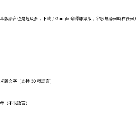
卓版
語言也是超級多，下載了Google 翻譯離線版，谷歌無論何時在
版文字（支持 30 種語言）
考（不限語言）