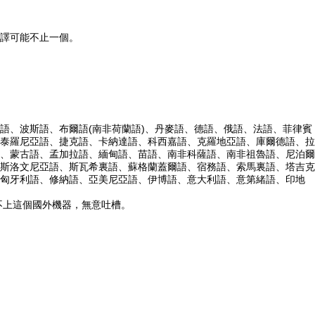
譯可能不止一個。
語、波斯語、布爾語(南非荷蘭語)、丹麥語、德語、俄語、法語、菲律賓
泰羅尼亞語、捷克語、卡納達語、科西嘉語、克羅地亞語、庫爾德語、拉
、蒙古語、孟加拉語、緬甸語、苗語、南非科薩語、南非祖魯語、尼泊爾
斯洛文尼亞語、斯瓦希裏語、蘇格蘭蓋爾語、宿務語、索馬裏語、塔吉克
匈牙利語、修納語、亞美尼亞語、伊博語、意大利語、意第緒語、印地
不上這個國外機器，無意吐槽。