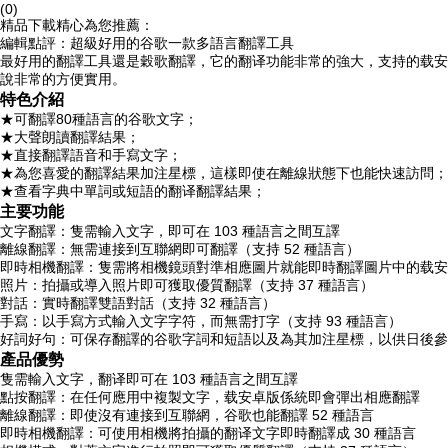
(0)
精品下載精心為您推薦：
編輯點評：超級好用的谷歌一款多語言翻譯工具
最好用的翻譯工具還是穀歌翻譯，它的翻译功能非常的強大，支持的载安
說非常的方便實用。
特色介紹
★可翻譯80種語言的谷歌文字；
★大聲朗讀翻譯結果；
★直接翻譯語音和手寫文字；
★為您喜愛的翻譯結果加注星標，這樣即使在離線狀態下也能快速訪問；
★查看字典中單詞或短語的翻译翻譯結果；
主要功能
文字翻譯：隻需輸入文字，即可在 103 種語言之間互譯
離線翻譯：無需連接到互聯網即可翻譯（支持 52 種語言）
即時相機翻譯：隻需將相機鏡頭對準相應圖片就能即時翻譯圖片中的载安卓
照片：拍攝或導入照片即可獲取優質翻譯（支持 37 種語言）
對話：實時翻譯雙語對話（支持 32 種語言）
手寫：以手寫方式輸入文字字符，而無需打字（支持 93 種語言）
好詞好句：可保存翻譯的谷歌字詞和短語以及為其加注星標，以供日後參
產品優勢
隻需輸入文字，翻译即可在 103 種語言之間互譯
點按翻譯：在任何應用中複製文字，载安卓版係統即會彈出相應翻譯
離線翻譯：即使沒有連接到互聯網，谷歌也能翻譯 52 種語言
即時相機翻譯：可使用相機將拍攝的翻译文字即時翻譯成 30 種語言