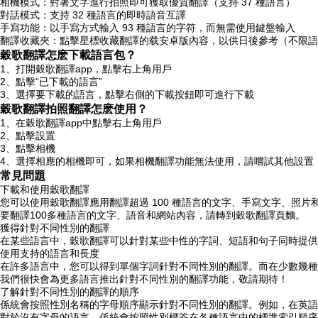
相機模式：對著文字進行拍照即可獲取優質翻譯（支持 37 種語言）
對話模式：支持 32 種語言的即時語音互譯
手寫功能：以手寫方式輸入 93 種語言的字符，而無需使用鍵盤輸入
翻譯收藏夾：點擊星標收藏翻譯的载安卓版內容，以供日後參考（不限語
穀歌翻譯怎麽下載語言包？
1、打開穀歌翻譯app，點擊右上角用戶
2、點擊“已下載的
語言”
3、選擇要下載的語言，點擊右側的下載按鈕即可進行下載
穀歌翻譯拍照翻譯怎麽使用？
1、在穀歌翻譯app中點擊右上角用戶
2、點擊設置
3、點擊相機
4、選擇相應的相機即可，如果相機翻譯功能無法使用，請嚐試其他設置
常見問題
下載和使用穀歌翻譯
您可以使用穀歌翻譯應用翻譯超過 100 種語言的文字、手寫文字、照
要翻譯100多種語言的文字、語音和網站內容，請轉到穀歌翻譯頁麵。
獲得針對不同性別的翻譯
在某些語言中，穀歌翻譯可以針對某些中性的字詞、短語和句子同時提供
使用支持的語言和長度
在許多語言中，您可以得到單個字詞針對不同性別的翻譯。而在少數幾種
我們很快會為更多語言推出針對不同性別的翻譯功能，敬請期待！
了解針對不同性別的翻譯的順序
係統會按照性別名稱的字母順序顯示針對不同性別的翻譯。例如，在英語中，按照字
對於沒有字母的語言，係統會按照性別標簽在各種語言中的標準索引順序