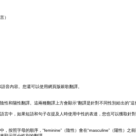
言）
片和語音內容。您還可以使用網頁版穀歌翻譯。
陰性和陽性翻譯。這兩種翻譯上方會顯示“翻譯是針對不同性別給出的”這
語言中，如果短語和句子在提及人時使用中性的表達，您也可以獲取針對
母的順序，“feminine”（陰性）會在“masculine”（陽性）之
來顯示區分性別的翻譯。