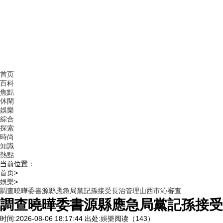
首页
百科
焦點
休閑
娛樂
綜合
探索
時尚
知識
熱點
当前位置：
首页
>
娛樂
>
調查曉曄委書源縣應急局黨記孫接受長治管理山西市沁審查
調查曉曄委書源縣應急局黨記孫接受
时间:2026-08-06 18:17:44
出处:
娛樂
阅读（143）