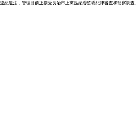
違紀違法，管理目前正接受長治市上黨區紀委監委紀律審查和監察調查。