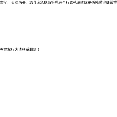
書記、长治
局長、源县应急
應急管理綜合行政執法隊隊長孫曉曄涉嫌嚴重
有侵权行为请联系删除！