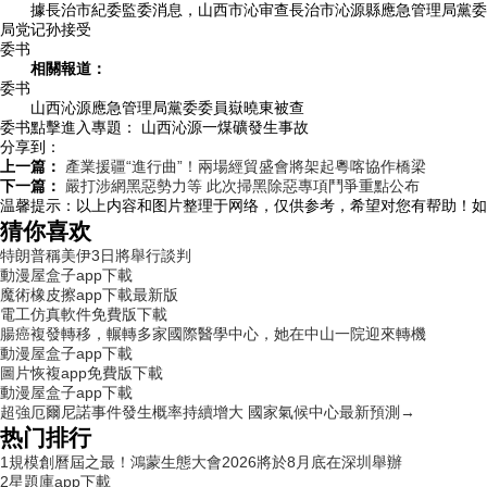
據長治市紀委監委消息，山西市沁审查長治市沁源縣應急管理局黨委
局党记孙接受
委书
相關報道：
委书
山西沁源應急管理局黨委委員嶽曉東被查
委书點擊進入專題： 山西沁源一煤礦發生事故
分享到：
上一篇：
產業援疆“進行曲”！兩場經貿盛會將架起粵喀協作橋梁
下一篇：
嚴打涉網黑惡勢力等 此次掃黑除惡專項鬥爭重點公布
温馨提示：
以上内容和图片整理于网络，仅供参考，希望对您有帮助！如
猜你喜欢
特朗普稱美伊3日將舉行談判
動漫屋盒子app下載
魔術橡皮擦app下載最新版
電工仿真軟件免費版下載
腸癌複發轉移，輾轉多家國際醫學中心，她在中山一院迎來轉機
動漫屋盒子app下載
圖片恢複app免費版下載
動漫屋盒子app下載
超強厄爾尼諾事件發生概率持續增大 國家氣候中心最新預測→
热门排行
1
規模創曆屆之最！鴻蒙生態大會2026將於8月底在深圳舉辦
2
星題庫app下載