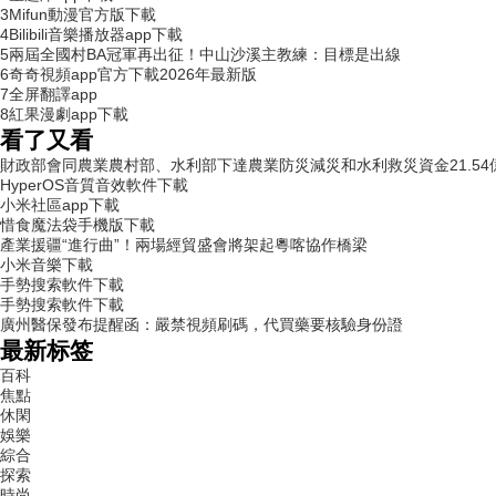
3
Mifun動漫官方版下載
4
Bilibili音樂播放器app下載
5
兩屆全國村BA冠軍再出征！中山沙溪主教練：目標是出線
6
奇奇視頻app官方下載2026年最新版
7
全屏翻譯app
8
紅果漫劇app下載
看了又看
財政部會同農業農村部、水利部下達農業防災減災和水利救災資金21.54
HyperOS音質音效軟件下載
小米社區app下載
惜食魔法袋手機版下載
產業援疆“進行曲”！兩場經貿盛會將架起粵喀協作橋梁
小米音樂下載
手勢搜索軟件下載
手勢搜索軟件下載
廣州醫保發布提醒函：嚴禁視頻刷碼，代買藥要核驗身份證
最新标签
百科
焦點
休閑
娛樂
綜合
探索
時尚