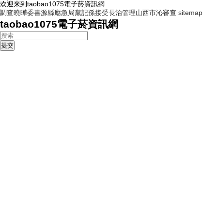
欢迎来到taobao1075電子菸資訊網
調查曉曄委書源縣應急局黨記孫接受長治管理山西市沁審查
sitemap
taobao1075電子菸資訊網