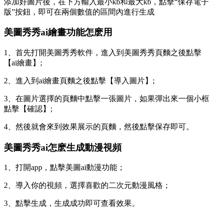
添加好圖片後，在下方輸入最小kb和最大kb，點擊“保存電子
版”按鈕，即可在兩個數值的區間內進行生成
美圖秀秀ai繪畫功能怎麽用
1、首先打開美圖秀秀軟件，進入到美圖秀秀頁麵之後點擊
【ai繪畫】;
2、進入到ai繪畫頁麵之後點擊【導入圖片】;
3、在圖片選擇的頁麵中點擊一張圖片，如果彈出來一個小框
點擊【確認】;
4、然後就會來到效果展示的頁麵，然後點擊保存即可。
美圖秀秀ai怎麽生成動漫視頻
1、打開app，點擊美圖ai動漫功能；
2、導入你的視頻，選擇喜歡的二次元動漫風格；
3、點擊生成，生成成功即可查看效果。