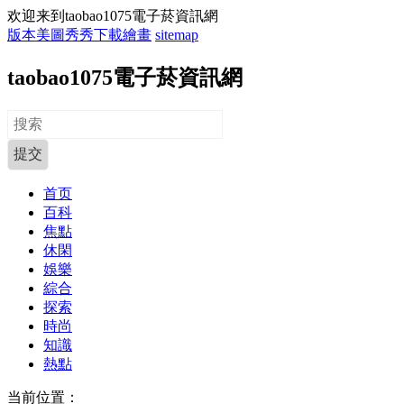
欢迎来到taobao1075電子菸資訊網
版本美圖秀秀下載繪畫
sitemap
taobao1075電子菸資訊網
首页
百科
焦點
休閑
娛樂
綜合
探索
時尚
知識
熱點
当前位置：