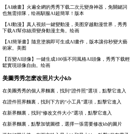
【AI繪畫】火遍全網的秀秀下载二次元變身神器，免關鍵詞
也無需排隊，绘画馴服AI超簡單！版本
【AI動漫】真人視頻一鍵變動漫，美图穿越動漫世界，秀秀
下载
AI幫你絲滑變身動漫主角。绘画
【AI簡筆畫】隨意塗鴉即可生成AI畫作，版本讓你秒變大藝
術家。美图
【百變AI頭像】一鍵生成100張不同風格AI頭像，秀秀下载輕
鬆實現頭像自由。绘画
美圖秀秀怎麽改照片大小kb
在美團秀秀的個人界麵裏，找到“證件照”選項，點擊它進入
在證件照界麵裏，找到下方的“小工具”選項，點擊它進入
在新界麵裏，找到“修改文件大小”選項，點擊它進入
在新界麵裏，點擊加號圖標，選擇一張需要修改kb的圖片