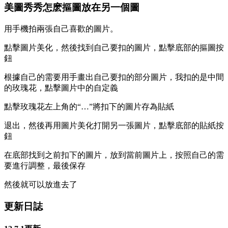
美圖秀秀怎麽摳圖放在另一個圖
用手機拍兩張自己喜歡的圖片。
點擊圖片美化，然後找到自己要扣的圖片，點擊底部的摳圖按
鈕
根據自己的需要用手畫出自己要扣的部分圖片，我扣的是中間
的玫瑰花，點擊圖片中的自定義
點擊玫瑰花左上角的“…”將扣下的圖片存為貼紙
退出，然後再用圖片美化打開另一張圖片，點擊底部的貼紙按
鈕
在底部找到之前扣下的圖片，放到當前圖片上，按照自己的需
要進行調整，最後保存
然後就可以放進去了
更新日誌