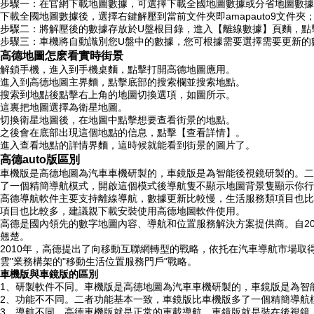
步驟一：在官網下載地圖數據，可選擇下載全國地圖數據或分省地圖數據
下載全國地圖數據後，選擇右鍵解壓到當前文件夾即amapauto9文件夾
步驟二：將解壓後的數據存放於U盤根目錄，進入【離線數據】頁麵，點
步驟三：車機將自動識別您U盤中的數據，您可根據需要選擇需要更新的
高德地圖怎麽看實時街景
解鎖手機，進入到手機桌麵，點擊打開高德地圖應用。
進入到高德地圖主界麵，點擊底部的搜索欄並搜索地點。
搜索到地點後點擊右上角的地圖切換選項，如圖所示。
這裏把地圖選擇為衛星地圖。
切換衛星地圖後，在地圖中點擊想要查看街景的地點。
之後會在底部出現這個地點的信息，點擊【查看詳情】。
進入查看地點的詳情界麵，這時候就能看到街景的圖片了。
高德auto版區別
車機版是高德地圖為汽車車機研製的，車鏡版是為智能後視鏡研製的。二
了一個精簡導航模式，開啟這個模式後導航隻不顯示地圖背景隻顯示你行
高德導航軟件主要支持離線導航，數據更新比較慢，生活服務類項目也比
項目也比較多，建議親下載安裝使用高德地圖軟件使用。
高德是國內領先的數字地圖內容、導航和位置服務解決方案提供商。自2
翹楚。
2010年，高德提出了向移動互聯網轉型的戰略，依托在汽車導航市場取
雲"業務構架的"移動生活位置服務門戶"戰略。
車機版與車鏡版的區別
1、研製軟件不同。車機版是高德地圖為汽車車機研製的，車鏡版是為智
2、功能不不同。二者功能基本一致，車鏡版比車機版多了一個精簡導航
3、導航不同。高德車機版就是正常的車載導航，車鏡版就是裝在後視鏡