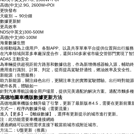
高德(中文)2.9G, 2600W+POI
更快發布
天級別 → 90分鍾
數據更新鮮
更高效率
NDS(中英文)300-500M
高德(中文)80-100M
海量數據生態
在移動端為上億用戶、各類APP、以及共享單車平台提供位置與出行服務
在汽車領域與眾多車廠深度合作，還與150多家省市級交管部門實現了智
ADAS 主動安全
為車輛提供超視距前方路形和數據信息，作為新增傳感器輸入源，輔助終
應用進行識別、計算、判定，從而提高駕駛舒適性，燃油效率及安全性。
新能源（生態服務）
助力新能源，關注綠色出行，更關注車主的實際駕駛體驗。出行時對能源
硬件各異，體驗如一
針對汽車導航設備全用戶場景，提供完美適配的解決方案。適配市麵多種
高德地圖車機版數據更新方法
高德地圖車機版全麵升級了引擎，更新了最新版本4.5，需要在更新前
方式一：程序內數據升級（需要流量）
進入【更多】--【離線數據】，選擇有更新提示的城市進行更新。
注：此功能需要車機連接網絡
通過網絡可以按照需求直接下載當前城市或附近城市。
方法二：U盤更新（推薦）