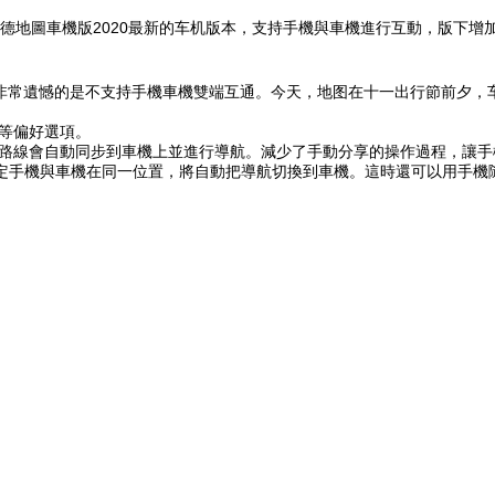
德地圖車機版2020最新的车机
版本，支持手機與車機進行互動，版下增
但是高德非常遺憾的是不支持手機車機雙端互通。今天，地图在十一出行節前
快等偏好選項。
時路線會自動同步到車機上並進行導航。減少了手動分享的操作過程，讓
動判定手機與車機在同一位置，將自動把導航切換到車機。這時還可以用手