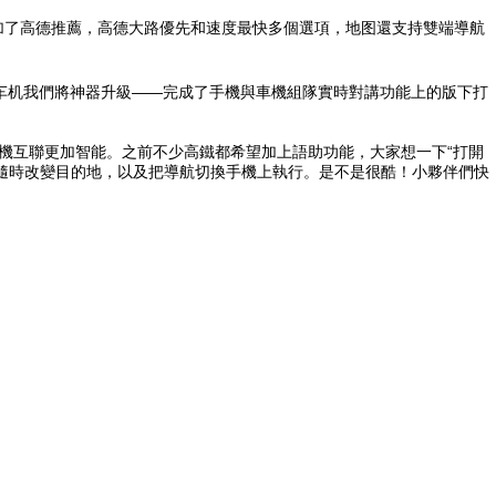
加了高德推薦，高德大路優先和速度最快多個選項，地图還支持雙端導航
夕，车机我們將神器升級——完成了手機與車機組隊實時對講功能上的版下打
手機互聯更加智能。之前不少高鐵都希望加上語助功能，
大家想一下“打開
機隨時改變目的地，以及把導航切換手機上執行。是不是很酷！小夥伴們快