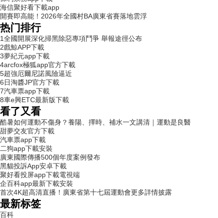
海信聚好看下載app
開賽即高能！2026年全國村BA廣東省賽落地雲浮
热门排行
1
全國開展深化掃黑除惡專項鬥爭 舉報途徑公布
2
戲鯨APP下載
3
夢紀元app下載
4
arcfox極狐app官方下載
5
超強厄爾尼諾風險逼近
6
日淘醬JP官方下載
7
汽車票app下載
8
車e興ETC最新版下載
看了又看
酷暑如何運動不傷身？養陽、擇時、補水一文講清｜運動是良醫
甜夢交友官方下載
汽車票app下載
二狗app下載安裝
廣東國際傳播500個年度案例發布
黑貓投訴App安卓下載
聚好看投屏app下載電視端
企百科app最新下載安裝
首次4K超高清直播！廣東省第十七屆運動會更多詳情披露
最新标签
百科