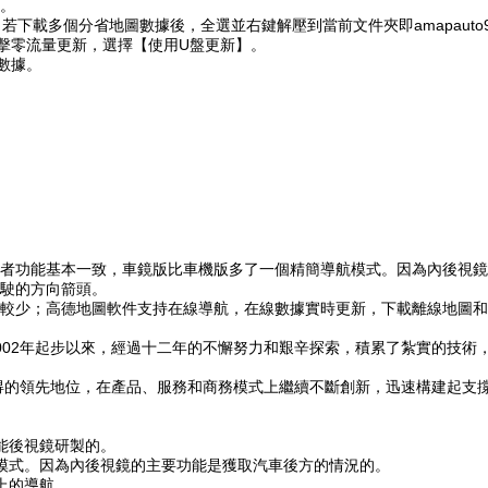
。
；若下載多個分省地圖數據後，全選並右鍵解壓到當前文件夾即amapauto
擊零流量更新，選擇【使用U盤更新】。
數據。
者功能基本一致，車鏡版比車機版多了一個精簡導航模式。因為內後視鏡
駛的方向箭頭。
較少；高德地圖軟件支持在線導航，在線數據實時更新，下載離線地圖和
002年起步以來，經過十二年的不懈努力和艱辛探索，積累了紮實的技術
得的領先地位，在產品、服務和商務模式上繼續不斷創新，迅速構建起支撐
能後視鏡研製的。
模式。因為內後視鏡的主要功能是獲取汽車後方的情況的。
上的導航。