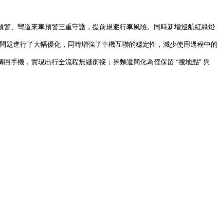
預警、彎道來車預警三重守護，提前規避行車風險。同時新增巡航紅綠燈
移問題進行了大幅優化，同時增強了車機互聯的穩定性，減少使用過程中的
手機，實現出行全流程無縫銜接；界麵還簡化為僅保留 “搜地點” 與