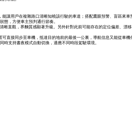
，能讓用戶在複雜路口清晰知曉該行駛的車道；搭配鷹眼預警、盲區來車
狀態，方便車主預判通行節奏。
示更清晰直觀，界麵質感顯著升級。另外針對此前可能存在的定位偏差、漂
可直接同步至車機，抵達目的地前的最後一公裏，導航信息又能從車機傳回
，同時支持晝夜模式自動切換，適應不同時段駕駛環境。