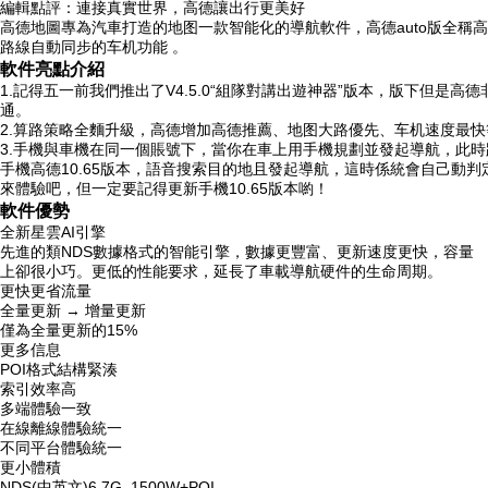
編輯點評：連接真實世界，高德讓出行更美好
高德地圖專為汽車打造的地图一款智能化的導航軟件，高德auto版全稱高
路線自動同步的车机功能 。
軟件亮點介紹
1.記得五一前我們推出了V4.5.0“組隊對講出遊神器”版本，版下
通。
2.算路策略全麵升級，高德增加高德推薦、地图大路優先、车机速度最
3.手機與車機在同一個賬號下，當你在車上用手機規劃並發起導航，此
手機高德10.65版本，語音搜索目的地且發起導航，這時係統會自己
來體驗吧，但一定要記得更新手機10.65版本喲！
軟件優勢
全新星雲AI引擎
先進的類NDS數據格式的智能引擎，數據更豐富、更新速度更快，容量
上卻很小巧。更低的性能要求，延長了車載導航硬件的生命周期。
更快更省流量
全量更新 → 增量更新
僅為全量更新的15%
更多信息
POI格式結構緊湊
索引效率高
多端體驗一致
在線離線體驗統一
不同平台體驗統一
更小體積
NDS(中英文)6.7G, 1500W+POI