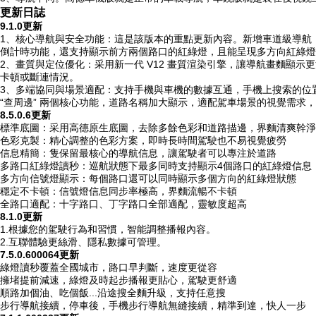
更新日誌
9.1.0更新
1、核心導航與安全功能：這是該版本的重點更新內容。新增車道級導航
倒計時功能，還支持顯示前方兩個路口的紅綠燈，且能呈現多方向紅綠燈
2、畫質與定位優化：采用新一代 V12 畫質渲染引擎，讓導航畫麵顯
卡頓或斷連情況。
3、多端協同與場景適配：支持手機與車機的數據互通，手機上搜索的位置
“查周邊” 兩個核心功能，道路名稱加大顯示，適配駕車場景的視覺需求
8.5.0.6更新
標準底圖：采用高德原生底圖，去除多餘色彩和道路描邊，界麵清爽幹淨
色彩克製：精心調整的色彩方案，即時長時間駕駛也不易視覺疲勞
信息精簡：隻保留最核心的導航信息，讓駕駛者可以專注於道路
多路口紅綠燈讀秒：巡航狀態下最多同時支持顯示4個路口的紅綠燈信息
多方向信號燈顯示：每個路口還可以同時顯示多個方向的紅綠燈狀態
穩定不卡頓：信號燈信息同步率極高，界麵流暢不卡頓
全路口適配：十字路口、丁字路口全部適配，靈敏度超高
8.1.0更新
1.根據您的駕駛行為和習慣，智能調整播報內容。
2.互聯體驗更絲滑、隱私數據可管理。
7.5.0.600064更新
綠燈讀秒覆蓋全國城市，路口早判斷，速度更從容
擁堵提前減速，綠燈及時起步播報更貼心，駕駛更舒適
順路加個油、吃個飯...沿途搜全麵升級，支持任意搜
步行導航接續，停車後，手機步行導航無縫接續，精準到達，快人一步