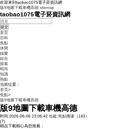
欢迎来到taobao1075電子菸資訊網
版9地圖下載車機高德
sitemap
taobao1075電子菸資訊網
首页
百科
焦點
休閑
娛樂
綜合
探索
時尚
知識
熱點
当前位置：
首页
>
焦點
>
版9地圖下載車機高德
版9地圖下載車機高德
时间:2026-08-06 23:06:42
出处:
焦點
阅读（143）
(7)
精品下載精心為您推薦：