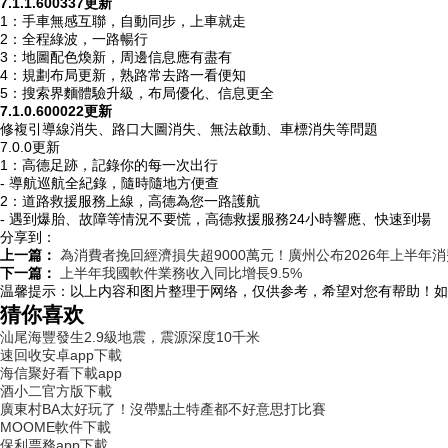
7.1.1.600337更新
1：手車無感互聯，自動同步，上車就走
2：全程綠波，一路暢行
3：地圖配色煥新，周邊信息應有盡有
4：規劃布局更新，熟路常去路一看便知
5：搜索界麵體驗升級，布局優化、信息更全
7.1.0.600022更新
修複引導線消失、路口大圖消失、無法啟動、車標消失等問題
7.0.0更新
1：高德足跡，記錄你的每一次出行
- 導航巡航全紀錄，隨時隨地方便查
2：道路救援服務上線，高德為您一路護航
- 遇到爆胎、故障等情況不要慌，高德救援服務24小時響應、快速到場
分享到：
上一篇：
為消費者挽回經濟損失超9000萬元！廣州公布2026年上半年
下一篇：
上半年我國軟件業務收入同比增長9.5%
温馨提示：
以上内容和图片整理于网络，仅供参考，希望对您有帮助！如
猜你喜欢
汕尾海豐發生2.9級地震，震源深度10千米
速回收安卓app下載
海信聚好看下載app
酒小二官方版下載
廣東村BA太好玩了！沒帶點土特產都不好意思打比賽
MOOME軟件下載
保利票務app下載