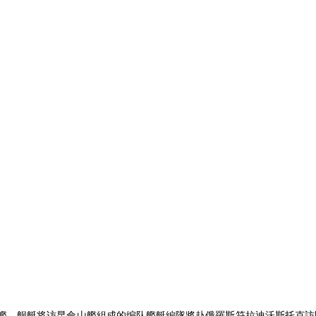
艦、舰艇将访
昆侖山艦組成的编队艦艇編隊將赴俄羅斯符拉迪沃斯托克訪