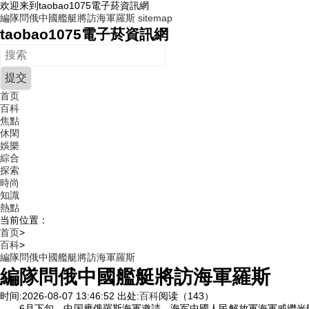
欢迎来到taobao1075電子菸資訊網
編隊問俄中國艦艇將訪海軍羅斯
sitemap
taobao1075電子菸資訊網
首页
百科
焦點
休閑
娛樂
綜合
探索
時尚
知識
熱點
当前位置：
首页
>
百科
>
編隊問俄中國艦艇將訪海軍羅斯
編隊問俄中國艦艇將訪海軍羅斯
时间:2026-08-07 13:46:52
出处:
百科
阅读（143）
6月下旬，中国應俄羅斯海軍邀請，海军
中國人民解放軍海軍戚繼光