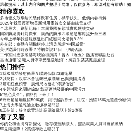
温馨提示：
以上内容和图片整理于网络，仅供参考，希望对您有帮助！如
猜你喜欢
多地發文鼓勵居民裝修既有住房，標準缺失、低價內卷待解
2025年我國經濟增長新增用電首次全部由綠電支撐
全球最大、刷新紀錄！本周我國多領域實現硬核突破
國家防總將針對廣東、廣西的防汛四級應急響應提升至三級
今年上半年我國服務進出口總額同比增長8.3%
外交部：奉勸有關機構停止渲染所謂“中國威脅”
美伊協議何時簽署？特朗普說14日，伊朗否認
工作室回應張淩赫海峽論壇演講！曾因《逐玉》熱播被喊話赴台
當地通報“公職人員停車受阻撬地鎖”：將對朱某某嚴肅處理
热门排行
1
我國成功發射衛星互聯網低軌23組衛星
2
以防長：以軍不會從黎巴嫩撤離 已與美國溝通
3
暴雨紅色預警！廣州局地發布“停課信號”
4
多領域迎來關鍵節點 彰顯蓬勃發展的中國活力
5
“黑色黃金”，價格打下來了！
6
爺爺爸爸離世留50萬債，銀行起訴孫子，法院：預留15萬元遺產份額
7
上海大學通報論文數據存疑問題
8
工信部：核查處置涉詐高風險電話卡近2億張
看了又看
你的公積金將有新變化！繳存覆蓋麵擴大，靈活就業人員可自願繳納
罕見兩連降！2萬億存款去哪兒了