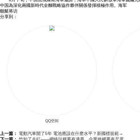
中国為深化兩國新時代全麵戰略協作夥伴關係發揮積極作用。海军
舰艇将访
分享到：
QQ空间
上一篇：
電動汽車開了5年 電池應該在什麽水平？新國標規範→
下一篇：
竹知了走紅——網絡玩梗要有邊界，企業維權要有尺度