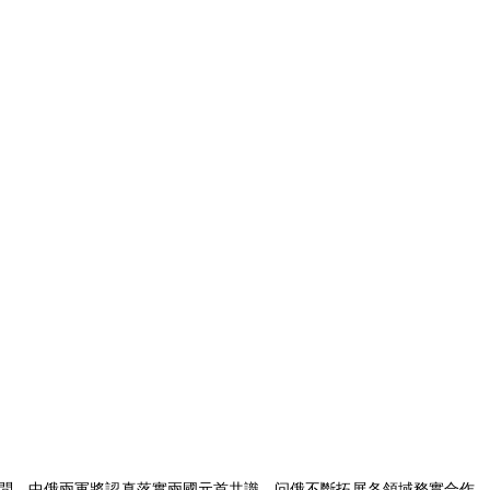
問。中俄兩軍將認真落實兩國元首共識，问俄不斷拓展各領域務實合作