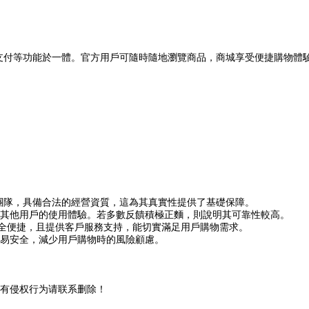
支付等功能於一體。官方用戶可隨時隨地瀏覽商品，商城享受便捷購物體
營團隊，具備合法的經營資質，這為其真實性提供了基礎保障。
其他用戶的使用體驗。若多數反饋積極正麵，則說明其可靠性較高。
安全便捷，且提供客戶服務支持，能切實滿足用戶購物需求。
交易安全，減少用戶購物時的風險顧慮。
有侵权行为请联系删除！