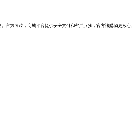
驗。官方同時，商城平台提供安全支付和客戶服務，官方讓購物更放心。