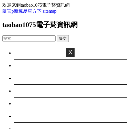
欢迎来到taobao1075電子菸資訊網
版官p新載易車方下
sitemap
taobao1075電子菸資訊網
X
首页
百科
焦點
休閑
娛樂
綜合