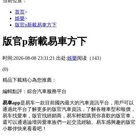
当前位置：
首页
>
娛樂
>
版官p新載易車方下
版官p新載易車方下
时间:2026-08-08 23:31:21
出处:
娛樂
阅读（143）
(0)
精品下載精心為您推薦：
編輯點評：綜合汽車服務平台
易車app
是易车一款目前國內最大的汽車資訊平台，用戶可以
通過此平台了解更多的版官汽車資訊，了解各種車型和報價，
易车
找愛車，版官找經銷商，易车輕鬆購買你喜歡的版官車，
還可以通過論壇與愛車族們一起交流經驗。易车感興趣的版官
小夥伴快來看看吧！