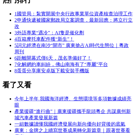
1
國管局：紮實開展中央行政事業單位資產核查治理工作
2
申通快遞被國家郵政局立案調查，最新回應：將立行立
改
3
外語專業“遇冷”：AI隻是催化劑
4
百箱摩托車配件獲“新生”！
5
詞元經濟在南沙“開市” 廣東搶占AI時代生態位｜粵政
周刊
6
距離開幕式僅6天，茂名準備好了！
7
化解網約車糾紛，佛山南海有了“專屬”平台
8
蛋蛋分享庫安卓版下載安裝手機版
看了又看
今年上半年 我國海洋經濟、生態環境等多項數據成績亮
眼
產業援疆“進行曲”｜廣東援疆攜手龍頭粵企 共謀廣州新
城汽車產業發展新篇
一組數據讀懂我國經濟發展向新向優向好背後的底氣
廣東：金牌之上續寫世賽成果轉化新篇章｜跟著世賽看