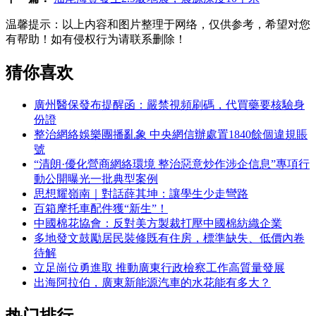
温馨提示：
以上内容和图片整理于网络，仅供参考，希望对您
有帮助！如有侵权行为请联系删除！
猜你喜欢
廣州醫保發布提醒函：嚴禁視頻刷碼，代買藥要核驗身
份證
整治網絡娛樂團播亂象 中央網信辦處置1840餘個違規賬
號
“清朗·優化營商網絡環境 整治惡意炒作涉企信息”專項行
動公開曝光一批典型案例
思想耀嶺南｜對話薛其坤：讓學生少走彎路
百箱摩托車配件獲“新生”！
中國棉花協會：反對美方製裁打壓中國棉紡織企業
多地發文鼓勵居民裝修既有住房，標準缺失、低價內卷
待解
立足崗位勇進取 推動廣東行政檢察工作高質量發展
出海阿拉伯，廣東新能源汽車的水花能有多大？
热门排行