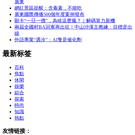
廣東
網紅景區提醒：含毒素，不能吃
廣東國際傳播500個年度案例發布
顯卡“一日一價”，為啥這麽瘋？｜解碼算力新機
兩屆全國村BA冠軍再出征！中山沙溪主教練：目標是出
線
外語專業“遇冷”：AI隻是催化劑
最新标签
百科
焦點
休閑
娛樂
綜合
探索
時尚
知識
熱點
友情链接：