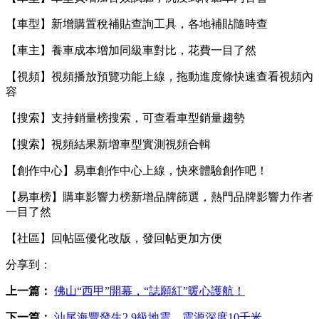
【車型】新增購置稅補貼查詢工具，各地補貼隨時查
【車主】養車成本增加同級車對比，花費一目了然
【視頻】視頻播放預覽功能上線，拖動進度條快速查看視頻內
容
【搜索】支持銷量榜搜索，可查看車型銷量趨勢
【搜索】視頻結果新增車型實測視頻合輯
【創作中心】易車創作中心上線，快來體驗創作吧！
【易車榜】購車影響力榜新增品牌篩選，熱門品牌影響力作者
一目了然
【社區】回帖區優化改版，發回帖更加方便
分享到：
上一篇：
佛山“西甲”開幕，“誌願紅”暖心護航！
下一篇：
汕尾海豐發生2.9級地震，震源深度10千米