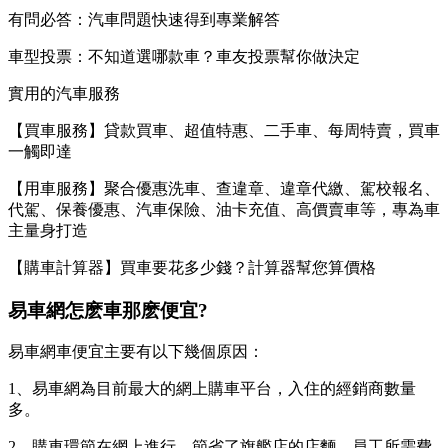
有問必答：汽車問題快速得到專業解答
車型投票：不知道選哪款車？車友投票幫你做決定
實用的汽車服務
【買車服務】貸款買車、超值特惠、二手車、每周特賣，買車
一觸即達
【用車服務】聚合優惠洗車、查違章、違章代繳、駕校報名、
代駕、保養優惠、汽車保險、油卡充值、高價賣車等，專為車
主量身打造
【購車計算器】買車要花多少錢？計算器幫您算價格
易車網怎麽車那麽便宜?
易車網車便宜主要有以下幾個原因：
1、易車網為目前最大的網上購車平台，入住的經銷商數量
多。
2、購車環節在網上進行，節省了旗艦店的店麵，員工所需費