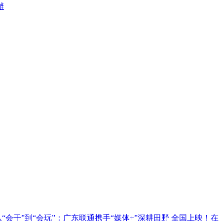
辦
从“会干”到“会玩”：广东联通携手“媒体+”深耕田野
全国上映！在