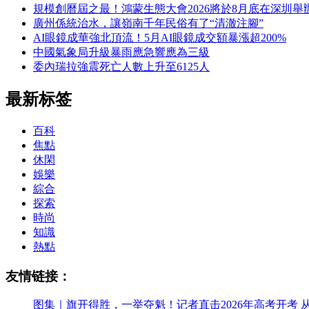
規模創曆屆之最！鴻蒙生態大會2026將於8月底在深圳舉
廣州係統治水，讓嶺南千年民俗有了“清澈注腳”
AI眼鏡成華強北頂流！5月AI眼鏡成交額暴漲超200%
中國氣象局升級暴雨應急響應為三級
委內瑞拉強震死亡人數上升至6125人
最新标签
百科
焦點
休閑
娛樂
綜合
探索
時尚
知識
熱點
友情链接：
图集｜旗开得胜，一举夺魁！记者直击2026年高考开考