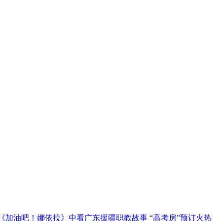
《加油吧！娜依拉》中看广东援疆职教故事
“高考房”预订火热