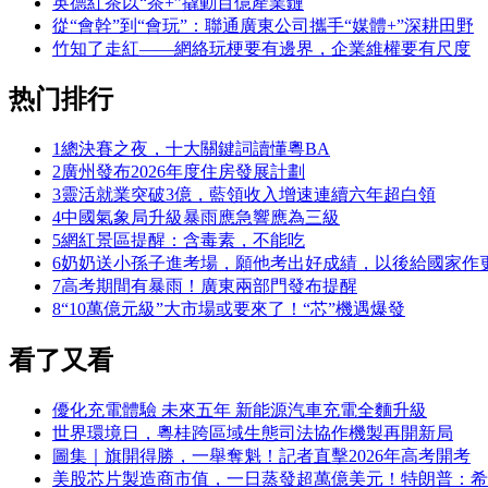
英德紅茶以“茶+”撬動百億產業鏈
從“會幹”到“會玩”：聯通廣東公司攜手“媒體+”深耕田野
竹知了走紅——網絡玩梗要有邊界，企業維權要有尺度
热门排行
1
總決賽之夜，十大關鍵詞讀懂粵BA
2
廣州發布2026年度住房發展計劃
3
靈活就業突破3億，藍領收入增速連續六年超白領
4
中國氣象局升級暴雨應急響應為三級
5
網紅景區提醒：含毒素，不能吃
6
奶奶送小孫子進考場，願他考出好成績，以後給國家作
7
高考期間有暴雨！廣東兩部門發布提醒
8
“10萬億元級”大市場或要來了！“芯”機遇爆發
看了又看
優化充電體驗 未來五年 新能源汽車充電全麵升級
世界環境日，粵桂跨區域生態司法協作機製再開新局
圖集｜旗開得勝，一舉奪魁！記者直擊2026年高考開考
美股芯片製造商市值，一日蒸發超萬億美元！特朗普：希