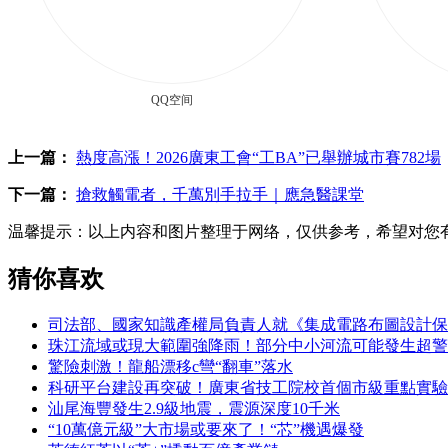
QQ空间
上一篇：
熱度高漲！2026廣東工會“工BA”已舉辦城市賽782場
下一篇：
搶救觸電者，千萬別手拉手｜應急醫課堂
温馨提示：
以上内容和图片整理于网络，仅供参考，希望对您
猜你喜欢
司法部、國家知識產權局負責人就《集成電路布圖設計保
珠江流域或現大範圍強降雨！部分中小河流可能發生超警
驚險刺激！龍船漂移c彎“翻車”落水
科研平台建設再突破！廣東省技工院校首個市級重點實驗
汕尾海豐發生2.9級地震，震源深度10千米
“10萬億元級”大市場或要來了！“芯”機遇爆發