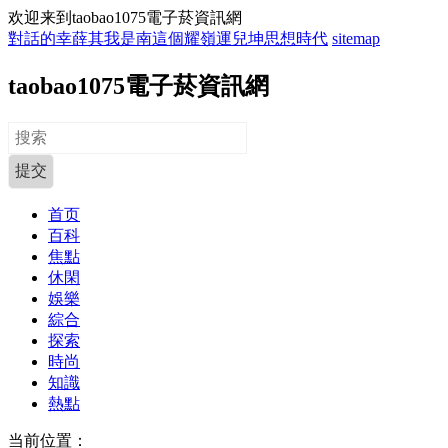
欢迎来到taobao1075電子菸資訊網
對話的幸薛其我是南這個耀嶺運兒坤思想時代
sitemap
taobao1075電子菸資訊網
首页
百科
焦點
休閑
娛樂
綜合
探索
時尚
知識
熱點
当前位置：