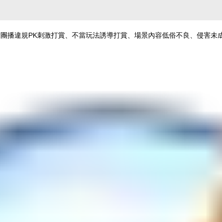
針對團播違規PK刺激打賞、不當玩法誘導打賞、場景內容低俗不良、侵害