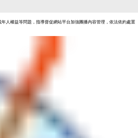
未成年人權益等問題，指導督促網站平台加強團播內容管理，依法依約處置