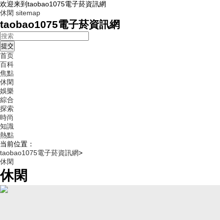
欢迎来到taobao1075電子菸資訊網
休閑
sitemap
taobao1075電子菸資訊網
首页
百科
焦點
休閑
娛樂
綜合
探索
時尚
知識
熱點
当前位置：
taobao1075電子菸資訊網
>
休閑
休閑