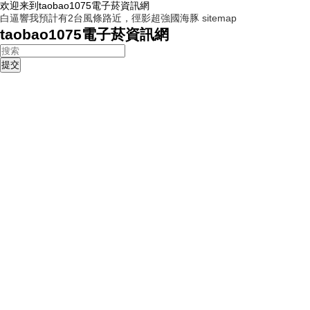
欢迎来到taobao1075電子菸資訊網
白逼響我預計有2台風條路近，徑影超強國海豚
sitemap
taobao1075電子菸資訊網