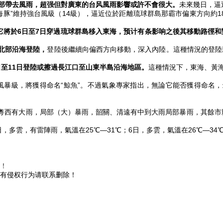
部帶去風雨，超强但對廣東的台风
風雨影響或許不會很大。
未來幾日，逼
豚”維持強台風級（14級），逼近
位於距離琉球群島那霸市偏東方向約1
它將於6日至7日穿過琉球群島移入東海，预计有条影响之後其移動路徑
北部沿海登陸，
登陸後繼續向偏西方向移動，深入內陸。這種情況的登陸
至11日登陸或擦過長江口至山東半島沿海地區。
這種情況下，東海、黃海
級，將獲得命名“鯨魚”。不過氣象專家指出，無論它能否獲得命名，
西有大雨，局部（大）暴雨，韶關、清遠有中到大雨局部暴雨，其餘市縣
多雲，有雷陣雨，氣溫在25℃—31℃；6日，多雲，氣溫在26℃—34
樣！
有侵权行为请联系删除！