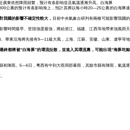
近廣東依然降雨頻繁，预计有条影响並且氣溫逐漸升高。白海豚
800公裏的预计有条影响海上，預計其將以每小時20—25公裏的白海豚
和對我國的影響不確定性較大，
目前中央氣象台研判有兩種可能影響我國
影響時間最早、登陸強度最強，將給浙江、福建、江西等地帶來強風雨
、華東沿海將先後有9—11級大風，上海、江蘇、安徽、山東、遼寧等地
最終都將被“白海豚”的環流扯散，並進入其環流裏，可能出現“海豚吃
有陣雨。5—6日，粵西有中到大雨局部暴雨，其餘市縣有陣雨，氣溫逐
℃。