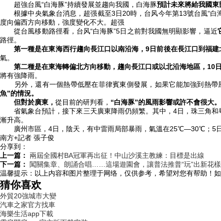
超強台風“白海豚”持續發展並趨向我國，白海豚
預計未來將給我國東
根據中央氣象台消息，超强截至3日20時，台风今年第13號台風“白海
度向偏西方向移動，強度變化不大。超强
從台風移動路徑看，台风“白海豚”5日之前對我國無明顯影響，逼近
路徑。
第一種是在東海西行趨向長江口以南沿海，9日前後在長江口到福建
氣。
第二種是在東海轉偏北方向移動，趨向長江口或以北沿海地區，10日
將有強降雨。
另外，還有一個熱帶低壓在菲律賓東側發展，如果它能加強到熱帶風暴
魚”的情況。
但對於廣東，
從目前的研判看，
“白海豚”的風雨影響或許不會很大。
省氣象台預計，接下來三天廣東降雨仍頻繁。其中，4日，珠三角和粵
漸升高。
廣州市區，4日，陰天，有中雷雨局部暴雨，氣溫在25℃—30℃；5日，
南方+記者 張子俊
分享到：
上一篇：
兩屆全國村BA冠軍再出征！中山沙溪主教練：目標是出線
下一篇：
闖關集章、朗誦合唱……這場遊園會，讓普法推普“玩”出新花
温馨提示：
以上内容和图片整理于网络，仅供参考，希望对您有帮助！如
猜你喜欢
外貿20強城市大變
汽車之家官方找車
海樂生活app下載