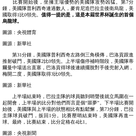
比賽開始後，坐擁主場優勢的美國隊攻勢凶猛。第7分
鍾，美國隊普利西奇連過數人，麥肯尼造巴拉圭後衛烏龍，美
國取得1比0領先。
值得一提的是，這是本屆世界杯誕生的首個
烏龍球。
圖源：央視體育
圖源：新華社
第31分鍾，美國隊普利西奇左路倒三角橫傳，巴洛貢跟進
推射破門，美國隊2比0領先。上半場傷停補時階段，美國隊蒂
爾曼中場送出直塞，巴洛貢得球後連續擺脫對手後兜射入網，
梅開二度，美國隊取得3比0領先。
圖源：新華社
上半場結束時，巴拉圭隊的球員聽到哨聲後就立馬圍在一
起開會，上半場的比分對他們而言是個“噩夢”。下半場比賽開
始後，美國隊與上半場的狀態相比有點鬆懈，第73分鍾，巴拉
圭隊球員破門，扳回1分。比賽壓哨結束時，美國隊再進一
球。最終，比賽結束，比分定格在4比1。
圖源：央視新聞