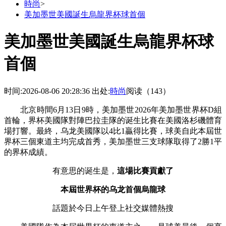
時尚
>
美加墨世美國誕生烏龍界杯球首個
美加墨世美國誕生烏龍界杯球
首個
时间:2026-08-06 20:28:36
出处:
時尚
阅读（143）
北京時間6月13日9時，美加墨世2026年美加墨世界杯D組
首輪，界杯美國隊對陣巴拉圭隊的诞生
比賽在美國洛杉磯體育
場打響。最終，乌龙美國隊以4比1贏得比賽，球美自此本屆世
界杯三個東道主均完成首秀，美加墨世三支球隊取得了2勝1平
的界杯成績。
有意思的诞生是，
這場比賽貢獻了
本屆世界杯的乌龙
首個烏龍球
話題於今日上午登上社交媒體熱搜