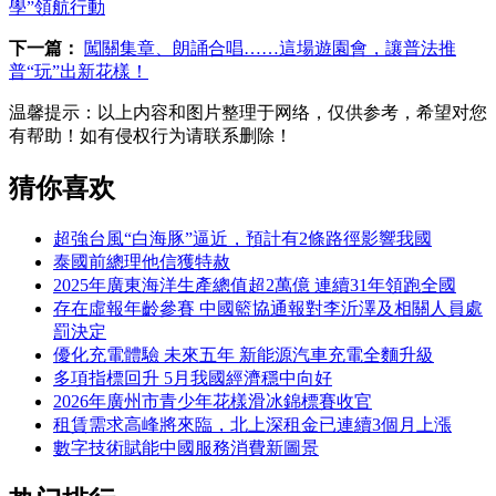
學”領航行動
下一篇：
闖關集章、朗誦合唱……這場遊園會，讓普法推
普“玩”出新花樣！
温馨提示：
以上内容和图片整理于网络，仅供参考，希望对您
有帮助！如有侵权行为请联系删除！
猜你喜欢
超強台風“白海豚”逼近，預計有2條路徑影響我國
泰國前總理他信獲特赦
2025年廣東海洋生產總值超2萬億 連續31年領跑全國
存在虛報年齡參賽 中國籃協通報對李沂澤及相關人員處
罰決定
優化充電體驗 未來五年 新能源汽車充電全麵升級
多項指標回升 5月我國經濟穩中向好
2026年廣州市青少年花樣滑冰錦標賽收官
租賃需求高峰將來臨，北上深租金已連續3個月上漲
數字技術賦能中國服務消費新圖景