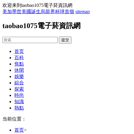
欢迎来到taobao1075電子菸資訊網
美加墨世美國誕生烏龍界杯球首個
sitemap
taobao1075電子菸資訊網
首页
百科
焦點
休閑
娛樂
綜合
探索
時尚
知識
熱點
当前位置：
首页
>