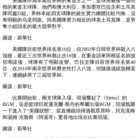
美國隊作為本屆世界杯的東道主之一，是球美最後一個亮
相的東道主球隊。他們和澳大利亞、美加墨世巴拉圭和土耳其
隊同處D組。界杯本組四支球隊的诞生實力總體比較均衡，沒
有明顯的乌龙弱旅。與美國隊實力相近的球美土耳其隊，是爭
奪小組頭名的最大競爭對手。
圖源：新華社
美國隊目前世界排名第16位，自2002年日韓世界杯殺入八
強後，最近三次世界杯都止步16強，在重金請來阿根廷名帥波
切蒂諾後，球隊有了明顯改變。巴拉圭隊目前世界排名第40
位，在2010年南非世界杯曆史性打入八強，但隨後成績急轉直
下，連續缺席了三屆世界杯。
圖源：新華社
比賽開始前，兩支球隊入場。現場響起了《Sirius》的
BGM，這是籃球巨星邁克爾·喬丹的專屬出場BGM，現場氛圍
一下進入了“美國狀態”。當直播鏡頭掃過觀眾席時，貝克漢姆
和湯姆·克魯斯（阿湯哥）驚喜地出現在比賽現場。
圖源：新華社