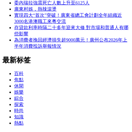
委內瑞拉強震死亡人數上升至6125人
廣東村娛，熱辣滾燙
實現四大“首次”突破！廣東省總工會計劃全年組織近
3000名港澳職工來粵交流
存貸款利率時隔二十多年迎來大修 對市場和普通人有哪
些影響
為消費者挽回經濟損失超9000萬元！廣州公布2026年上
半年消費投訴舉報情況
最新标签
百科
焦點
休閑
娛樂
綜合
探索
時尚
知識
熱點