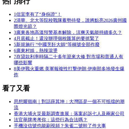
热门排行
1
信宜李有了“身份證”！
2
清華、北大等院校戰隊蓄勢待發，誰將點亮2026廣州國
際燈光節？
3
廣東各地高溫預警基本解除，涼爽天氣能持續多久？
4
月底截止！還沒辦理個稅匯算的要抓緊了
5
新規施行 “中國烹飪大師”等稱號全部作廢
6
廣東村娛，熱辣滾燙
7
存貸款利率時隔二十多年迎來大修 對市場和普通人有
哪些影響
8
美伊戰火重燃 美軍報複性打擊伊朗 伊南部多地發生爆
炸
看了又看
思想耀嶺南｜對話薛其坤：大灣區是一個不可抵擋的潮
流
香港大埔火災最新調查進展：落案起訴七人及兩家公司
法官舉牌考考你：這些行為合法嗎？
手機沒信號也能刷視頻？朱雀二號幹了件大事